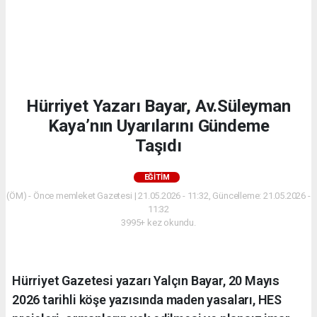
Hürriyet Yazarı Bayar, Av.Süleyman
Kaya’nın Uyarılarını Gündeme
Taşıdı
EĞITIM
(ÖM) - Önce memleket Gazetesi | 21.05.2026 - 11:32, Güncelleme: 21.05.2026 -
11:32
3995+ kez okundu.
Hürriyet Gazetesi yazarı Yalçın Bayar, 20 Mayıs
2026 tarihli köşe yazısında maden yasaları, HES