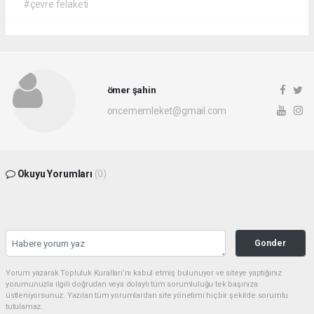
#çevre felaketi
ömer şahin
oncememleket@gmail.com
Okuyu Yorumları
(0)
Gonder
Yorum yazarak Topluluk Kuralları’nı kabul etmiş bulunuyor ve siteye yaptığınız
yorumunuzla ilgili doğrudan veya dolaylı tüm sorumluluğu tek başınıza
üstleniyorsunuz. Yazılan tüm yorumlardan site yönetimi hiçbir şekilde sorumlu
tutulamaz.