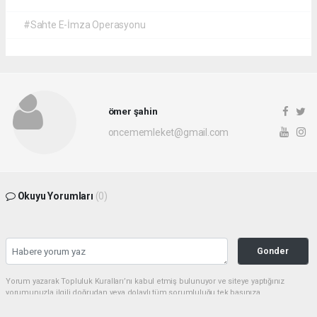
#Sahte E-İmza Operasyonu
ömer şahin
oncememleket@gmail.com
Okuyu Yorumları
(0)
Gonder
Yorum yazarak Topluluk Kuralları’nı kabul etmiş bulunuyor ve siteye yaptığınız
yorumunuzla ilgili doğrudan veya dolaylı tüm sorumluluğu tek başınıza
üstleniyorsunuz. Yazılan tüm yorumlardan site yönetimi hiçbir şekilde sorumlu
tutulamaz.