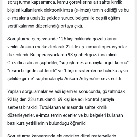
soruşturma kapsamında, kamu görevlilerine ait sahte kimlik
bilgileri kullanılarak elektronik imza (e-imza) temin edildiği ve bu
e-imzalarla usulsüz şekilde sürücü belgesi ile çeşitli eğitim
sertifikalarının düzenlendiği ortaya çıktı.
Soruşturma çerçevesinde 125 kişi hakkında gözaltı kararı
verildi. Ankara merkezli olarak 22 ilde eş zamanlı operasyonlar
düzenlendi. Bu operasyonlarda 93 şüpheli gözaltına alındı.
Gözaltına alınan şüpheliler, “suç işlemek amacıyla örgüt kurma”,
“resmi belgede sahtecilik” ve “bilişim sistemlerine hukuka aykırı
şekilde girme” suçlamalarıyla Ankara Adliyesi’ne sevk edildi.
Yapılan sorgulamalar ve adli işlemler sonucunda, gözaltındaki
92 kişiden 23’ü tutuklandı. 69 kişi ise adli kontrol şartıyla
serbest bırakıldı. Tutuklananlar arasında sahte kimlik
düzenleyenler, e-imza temin edenler ve bu belgeleri kullanan
bazı kurs yetkililerinin bulunduğu öğrenildi.
Soruşturma kapsamında ele geçirilen dijital materyallerin