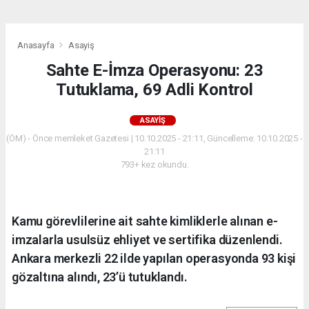
Anasayfa
Asayiş
Sahte E-İmza Operasyonu: 23
Tutuklama, 69 Adli Kontrol
ASAYIŞ
(ÖM) - Önce memleket Gazetesi | 10.10.2025 - 21:11, Güncelleme: 10.10.2025 -
21:11
793+ kez okundu.
Kamu görevlilerine ait sahte kimliklerle alınan e-
imzalarla usulsüz ehliyet ve sertifika düzenlendi.
Ankara merkezli 22 ilde yapılan operasyonda 93 kişi
gözaltına alındı, 23’ü tutuklandı.