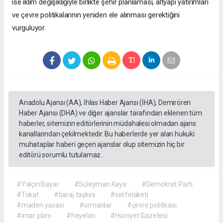
ise iklim değişikliğiyle birlikte şehir planlaması, altyapı yatırımları
ve çevre politikalarının yeniden ele alınması gerektiğini
vurguluyor.
Anadolu Ajansı (AA), İhlas Haber Ajansı (İHA), Demirören
Haber Ajansı (DHA) ve diğer ajanslar tarafından eklenen tüm
haberler, sitemizin editörlerinin müdahalesi olmadan ajans
kanallarından çekilmektedir. Bu haberlerde yer alan hukuki
muhataplar haberi geçen ajanslar olup sitemizin hiç bir
editörü sorumlu tutulamaz...
#Yalçın Bayar
#Süleyman Kaya
#Demokrat Parti
#Tokat
#baraj taşkını
#sel felaketi
#maden yasası
#ormanlar
#çevre politikası
#imar planı
#heyelan
#Hürriyet Gazetesi