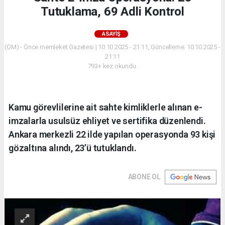
Tutuklama, 69 Adli Kontrol
ASAYIŞ
(ÖM) - Önce memleket Gazetesi | 10.10.2025 - 21:11, Güncelleme: 10.10.2025 -
21:11
793+ kez okundu.
Kamu görevlilerine ait sahte kimliklerle alınan e-
imzalarla usulsüz ehliyet ve sertifika düzenlendi.
Ankara merkezli 22 ilde yapılan operasyonda 93 kişi
gözaltına alındı, 23’ü tutuklandı.
ABONE OL