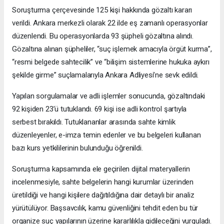
Soruşturma çerçevesinde 125 kişi hakkında gözaltı kararı
verildi. Ankara merkezli olarak 22 ilde eş zamanlı operasyonlar
düzenlendi. Bu operasyonlarda 93 şüpheli gözaltına alındı.
Gözaltına alınan şüpheliler, “suç işlemek amacıyla örgüt kurma”,
“resmi belgede sahtecilik” ve “bilişim sistemlerine hukuka aykırı
şekilde girme” suçlamalarıyla Ankara Adliyesi’ne sevk edildi.
Yapılan sorgulamalar ve adli işlemler sonucunda, gözaltındaki
92 kişiden 23’ü tutuklandı. 69 kişi ise adli kontrol şartıyla
serbest bırakıldı. Tutuklananlar arasında sahte kimlik
düzenleyenler, e-imza temin edenler ve bu belgeleri kullanan
bazı kurs yetkililerinin bulunduğu öğrenildi.
Soruşturma kapsamında ele geçirilen dijital materyallerin
incelenmesiyle, sahte belgelerin hangi kurumlar üzerinden
üretildiği ve hangi kişilere dağıtıldığına dair detaylı bir analiz
yürütülüyor. Başsavcılık, kamu güvenliğini tehdit eden bu tür
organize suç yapılarının üzerine kararlılıkla gidileceğini vurguladı.