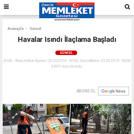
Anasayfa
Güncel
Havalar Isındı İlaçlama Başladı
GÜNCEL
(İHA) - İhlas Haber Ajansı | 25.05.2019 - 00:00, Güncelleme: 25.05.2019 - 00:00
2497+ kez okundu.
ABONE OL