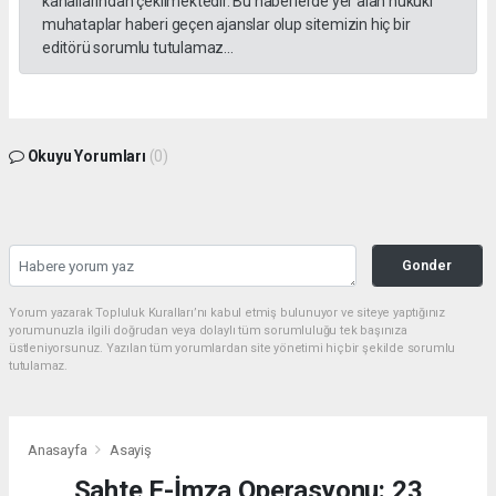
kanallarından çekilmektedir. Bu haberlerde yer alan hukuki
muhataplar haberi geçen ajanslar olup sitemizin hiç bir
editörü sorumlu tutulamaz...
Okuyu Yorumları
(0)
Gonder
Yorum yazarak Topluluk Kuralları’nı kabul etmiş bulunuyor ve siteye yaptığınız
yorumunuzla ilgili doğrudan veya dolaylı tüm sorumluluğu tek başınıza
üstleniyorsunuz. Yazılan tüm yorumlardan site yönetimi hiçbir şekilde sorumlu
tutulamaz.
Anasayfa
Asayiş
Sahte E-İmza Operasyonu: 23