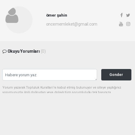
ömer şahin
oncememleket@gmail.com
Okuyu Yorumları
(0)
Gonder
Yorum yazarak Topluluk Kuralları’nı kabul etmiş bulunuyor ve siteye yaptığınız
yorumunuzla ilgili doğrudan veya dolaylı tüm sorumluluğu tek başınıza
üstleniyorsunuz. Yazılan tüm yorumlardan site yönetimi hiçbir şekilde sorumlu
tutulamaz.
Sonraki