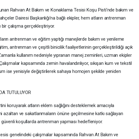
ulunan Rahvan At Bakım ve Konaklama Tesisi Koşu Pisti’nde bakım ve
ahçeler Dairesi Başkanlığı’na bağlı ekipler, hem atların antrenman
bir çalışma gerçekleştiriyor.
arın antrenman ve eğitim yaptığı manejlerde bakım ve yenileme
ğitim, antrenman ve çeşitli binicilik faaliyetlerinin gerçekleştirildiği açık
. Zamanla kullanım nedeniyle yıpranan manej zeminleri, uzman ekipler
. Çalışmalar kapsamında zemin havalandırılıyor, sıkışan kum ve tekstil
kum ise yenisiyle değiştirilerek sahaya homojen şekilde yeniden
NDA TUTULUYOR
tini koruyarak atların eklem sağlığını desteklemek amacıyla
ini azaltan ve sakatlanmaların önüne geçilmesine katkı sağlayan
 güvenli koşullarda antrenman yapması hedefleniyor.
i, tesis genelindeki çalışmalar kapsamında Rahvan At Bakım ve