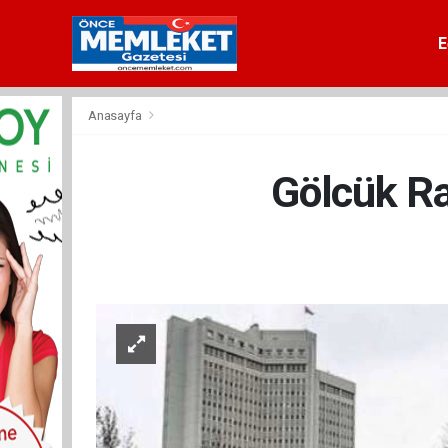
E
Anasayfa
Gölcük Ra