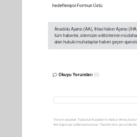
hedefleniyor.Formun Üstü
Anadolu Ajansı (AA), İhlas Haber Ajansı (İHA
tüm haberler, sitemizin editörlerinin müdaha
alan hukuki muhataplar haberi geçen ajanslar
Okuyu Yorumları
(0)
Yorum yazarak Topluluk Kuralları’nı kabul etmiş bulun
tek başınıza üstleniyorsunuz. Yazılan tüm yorumlarda