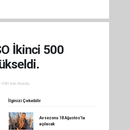
O İkinci 500
ükseldi.
5181 kez okundu.
İlginizi Çekebilir
Av sezonu 18 Ağustos’ta
açılacak