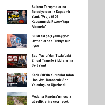
Sulkent Tartışmalarına
Belediye'den İlk Kapsamlı
Yanıt: "Proje 6306
Kapsamında Rezerv Yapı
Alanında"
Su stresi çağı yaklaşıyor!
Uzmanlardan Türkiye için
uyarı
Şadi Yazıcı’dan Tuzla’daki
Emsal Transferi İddialarına
Sert Yanıt
Kebir Süt’ün Kurucularından
Hacı Avni Karadeniz Son
Yolculuğuna Uğurlandı
Pedallar Kandıra’nın eşsiz
güzelliklerine çevrilecek