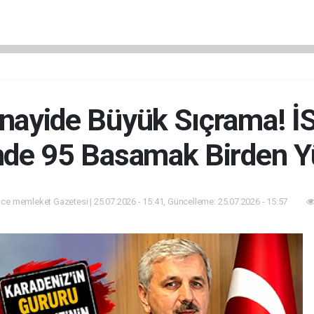
anayide Büyük Sıçrama! İS
nde 95 Basamak Birden Y
ce memleket Gazetesi | 25.07.2026 - 15:41, Güncelleme: 25.07.2026 - 15:57