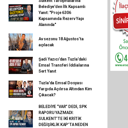
Sulkent Tartışmalarına
Belediye'den İlk Kapsamlı
Yanıt: "Proje 6306
Kapsamında Rezerv Yapı
Alanında"
Av sezonu 18 Ağustos’ta
açılacak
Şadi Yazıcı’dan Tuzla’daki
Emsal Transferi İddialarına
Sert Yanıt
Tuzla'da Emsal Dosyası
Yargıda Açılırsa Altından Kim
Çıkacak?
BELEDİYE “VAR” DEDİ, SPK
RAPORU YAZMADI:
SULKENT’TE İKİ KRİTİK
DEĞİŞİKLİK KAP’TA NEDEN