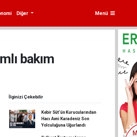
onomi
Diğer
Menü
amlı bakım
İlginizi Çekebilir
Kebir Süt’ün Kurucularından
Hacı Avni Karadeniz Son
Yolculuğuna Uğurlandı