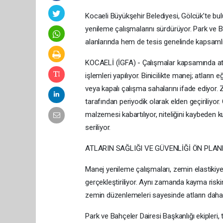
Kocaeli Büyükşehir Belediyesi, Gölcük’te b
yenileme çalışmalarını sürdürüyor. Park ve B
alanlarında hem de tesis genelinde kapsamlı 
KOCAELİ (İGFA) - Çalışmalar kapsamında atl
işlemleri yapılıyor. Binicilikte manej; atların e
veya kapalı çalışma sahalarını ifade ediyor
tarafından periyodik olarak elden geçiriliyor
malzemesi kabartılıyor, niteliğini kaybeden 
seriliyor.
ATLARIN SAĞLIĞI VE GÜVENLİĞİ ÖN PLA
Manej yenileme çalışmaları, zemin elastikiye
gerçekleştiriliyor. Aynı zamanda kayma risk
zemin düzenlemeleri sayesinde atların daha
Park ve Bahçeler Dairesi Başkanlığı ekipler