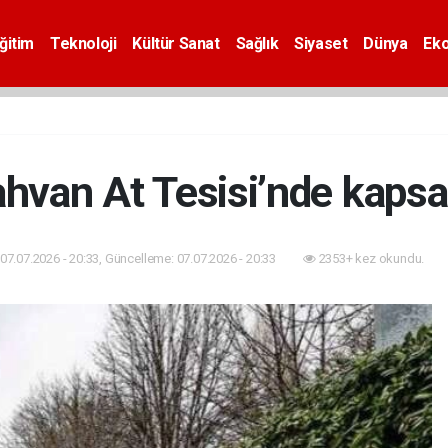
ğitim
Teknoloji
Kültür Sanat
Sağlık
Siyaset
Dünya
Ek
hvan At Tesisi’nde kaps
07.07.2026 - 20:33, Güncelleme: 07.07.2026 - 20:33
2353+ kez okundu.