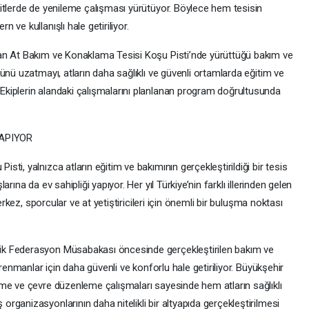
itlerde de yenileme çalışması yürütüyor. Böylece hem tesisin
ve kullanışlı hale getiriliyor.
an At Bakım ve Konaklama Tesisi Koşu Pisti’nde yürüttüğü bakım ve
ünü uzatmayı, atların daha sağlıklı ve güvenli ortamlarda eğitim ve
kiplerin alandaki çalışmalarını planlanan program doğrultusunda
YAPIYOR
i, yalnızca atların eğitim ve bakımının gerçekleştirildiği bir tesis
ına da ev sahipliği yapıyor. Her yıl Türkiye’nin farklı illerinden gelen
erkez, sporcular ve at yetiştiricileri için önemli bir buluşma noktası
k Federasyon Müsabakası öncesinde gerçekleştirilen bakım ve
trenmanlar için daha güvenli ve konforlu hale getiriliyor. Büyükşehir
me ve çevre düzenleme çalışmaları sayesinde hem atların sağlıklı
ganizasyonlarının daha nitelikli bir altyapıda gerçekleştirilmesi