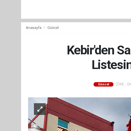
Anasayfa
Güncel
Kebir'den S
Listesi
(ÖM) - Ön
Güncel