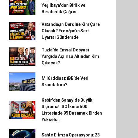
Yeşilkaya'dan Birlik ve
Beraberlik Çağrısı
Vatandaşın Derdine Kim Çare
Olacak? Erdoğan'ın Sert
Uyarısı Gündemde
Tuzla'da Emsal Dosyası
Yargıda Açılırsa Altından Kim
Çıkacak?
M16 İddiası: İBB’de Veri
Skandalı mı?
Kebir'den Sanayide Büyük
Sıçrama! İSO İkinci 500
Listesinde 95 Basamak Birden
Yükseldi.
Sahte E-İmza Operasyonu: 23