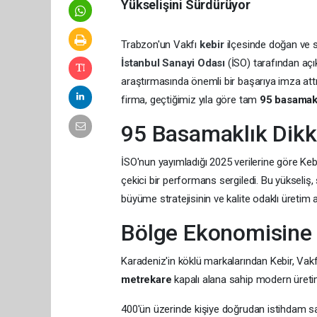
Yükselişini Sürdürüyor
Trabzon'un Vakfı
kebir
ilçesinde doğan ve s
İstanbul Sanayi Odası
(İSO) tarafından aç
araştırmasında önemli bir başarıya imza attı
firma, geçtiğimiz yıla göre tam
95 basamak 
95 Basamaklık Dikk
İSO'nun yayımladığı 2025 verilerine göre Keb
çekici bir performans sergiledi. Bu yükseliş, ş
büyüme stratejisinin ve kalite odaklı üretim 
Bölge Ekonomisine 
Karadeniz'in köklü markalarından Kebir, Vak
metrekare
kapalı alana sahip modern üretim 
400'ün üzerinde kişiye doğrudan istihdam sağl