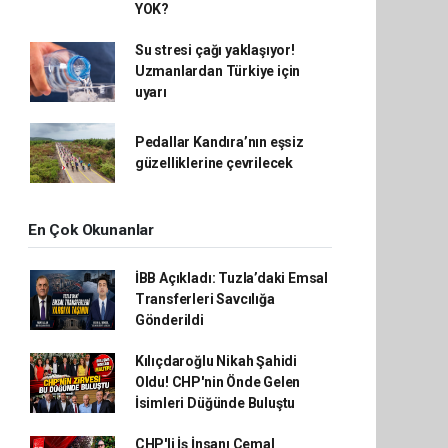
YOK?
Su stresi çağı yaklaşıyor!
Uzmanlardan Türkiye için
uyarı
Pedallar Kandıra’nın eşsiz
güzelliklerine çevrilecek
En Çok Okunanlar
İBB Açıkladı: Tuzla’daki Emsal
Transferleri Savcılığa
Gönderildi
Kılıçdaroğlu Nikah Şahidi
Oldu! CHP'nin Önde Gelen
İsimleri Düğünde Buluştu
CHP'li İş İnsanı Cemal