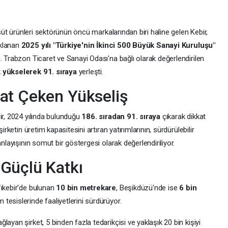
üt ürünleri sektörünün öncü markalarından biri haline gelen Kebir,
ıklanan
2025 yılı "Türkiye'nin İkinci 500 Büyük Sanayi Kuruluşu"
. Trabzon Ticaret ve Sanayi Odası'na bağlı olarak değerlendirilen
yükselerek 91. sıraya
yerleşti.
at Çeken Yükseliş
ir, 2024 yılında bulunduğu
186. sıradan 91. sıraya
çıkarak dikkat
irketin üretim kapasitesini artıran yatırımlarının, sürdürülebilir
anlayışının somut bir göstergesi olarak değerlendiriliyor.
Güçlü Katkı
fıkebir'de bulunan
10 bin metrekare
, Beşikdüzü'nde ise
6 bin
tesislerinde faaliyetlerini sürdürüyor.
ayan şirket, 5 binden fazla tedarikçisi ve yaklaşık 20 bin kişiyi