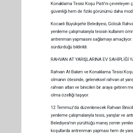
Konaklama Tesisi Koşu Pisti’ni çevreleyen ç
güvenliği hem de fiziki görünümü daha modern 
Kocaeli Büyükşehir Belediyesi, Gölcük Rahv
yenileme çalışmalarıyla tesisin kullanım ömr
antrenman yapmasını sağlamayı amaçlıyor. E
sürdürdüğü bildirildi.
RAHVAN AT YARIŞLARINA EV SAHİPLİĞİ 
Rahvan At Bakım ve Konaklama Tesisi Koşu Pist
olmanın ötesinde, geleneksel rahvan at yarışlar
rahvan atları ve binicileri bir araya getiren m
olma özelliği taşıyor.
12 Temmuz’da düzenlenecek Rahvan Binicili
yenileme çalışmalarıyla tesis, yarışlar ve an
Belediyesi’nin yürüttüğü manej zemin yenile
koşullarda antrenman yapması hem de yarış or