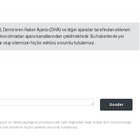
), Demirören Haber Ajansı (DHA) ve diğer ajanslar tarafından eklenen
lesi olmadan ajans kanallarından çekilmektedir. Bu haberlerde yer
 olup sitemizin hiç bir editörü sorumlu tutulamaz...
Gonder
uyor ve siteye yaptığınız yorumunuzla ilgili doğrudan veya dolaylı tüm sorumluluğu
n site yönetimi hiçbir şekilde sorumlu tutulamaz.