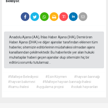
bekliyor.
Anadolu Ajansı (AA), İhlas Haber Ajansı (İHA), Demirören
Haber Ajansı (DHA) ve diğer ajanslar tarafından eklenen tüm
haberler, sitemizin editörlerinin müdahalesi olmadan ajans
kanallarından çekilmektedir. Bu haberlerde yer alan hukuki
muhataplar haberi geçen ajanslar olup sitemizin hiç bir
editörü sorumlu tutulamaz...
#Maltepe Belediyesi
#Esin Köymen
#hayvan barınağı
#hayvan bakımevi
#Maltepe hayvan barınağı ihalesi
#kamu ihalesi
#uygulama projesi
#sokak hayvanları