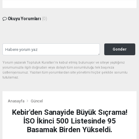
Okuyu Yorumları
(0)
Gonder
Yorum yazarak Topluluk Kuralları’nı kabul etmiş bulunuyor ve siteye yaptığınız
yorumunuzla ilgili doğrudan veya dolaylı tüm sorumluluğu tek başınıza
üstleniyorsunuz. Yazılan tüm yorumlardan site yönetimi hiçbir şekilde sorumlu
tutulamaz.
Anasayfa
Güncel
Kebir'den Sanayide Büyük Sıçrama!
İSO İkinci 500 Listesinde 95
Basamak Birden Yükseldi.