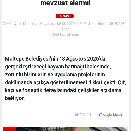
mevzuat alarmı!
GENEL
(ÖM) - Önce Memleket Gazetesi | 08.08.2026 - 12:48, Güncelleme: 08.08.2026 -
12:55
4096 kez okundu.
Maltepe Belediyesi’nin 18 Ağustos 2026’da
gerçekleştireceği hayvan barınağı ihalesinde,
zorunlu birimlerin ve uygulama projelerinin
dokümanda açıkça gösterilmemesi dikkat çekti. Çit,
kapı ve foseptik detaylarındaki çelişkiler açıklama
bekliyor.
ABONE OL