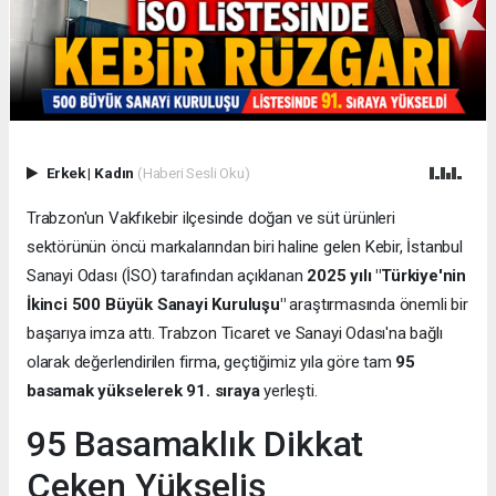
Erkek
|
Kadın
(Haberi Sesli Oku)
Trabzon'un Vakfıkebir ilçesinde doğan ve süt ürünleri
sektörünün öncü markalarından biri haline gelen Kebir, İstanbul
Sanayi Odası (İSO) tarafından açıklanan
2025 yılı "Türkiye'nin
İkinci 500 Büyük Sanayi Kuruluşu"
araştırmasında önemli bir
başarıya imza attı. Trabzon Ticaret ve Sanayi Odası'na bağlı
olarak değerlendirilen firma, geçtiğimiz yıla göre tam
95
basamak yükselerek 91. sıraya
yerleşti.
95 Basamaklık Dikkat
Çeken Yükseliş