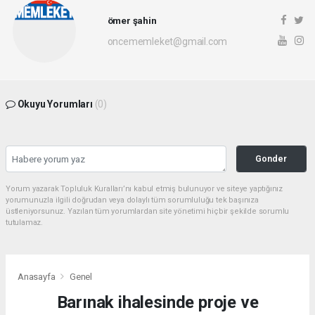
ömer şahin
oncememleket@gmail.com
Okuyu Yorumları
(0)
Gonder
Yorum yazarak Topluluk Kuralları’nı kabul etmiş bulunuyor ve siteye yaptığınız
yorumunuzla ilgili doğrudan veya dolaylı tüm sorumluluğu tek başınıza
üstleniyorsunuz. Yazılan tüm yorumlardan site yönetimi hiçbir şekilde sorumlu
tutulamaz.
Anasayfa
Genel
Barınak ihalesinde proje ve