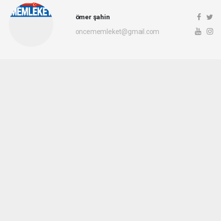
ömer şahin
oncememleket@gmail.com
Okuyu Yorumları
(0)
Gonder
Yorum yazarak Topluluk Kuralları’nı kabul etmiş bulunuyor ve siteye yaptığınız
yorumunuzla ilgili doğrudan veya dolaylı tüm sorumluluğu tek başınıza
üstleniyorsunuz. Yazılan tüm yorumlardan site yönetimi hiçbir şekilde sorumlu
tutulamaz.
Sonraki