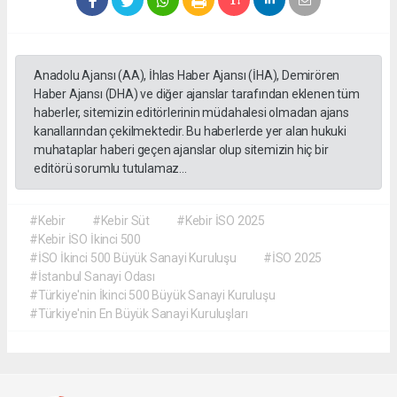
Anadolu Ajansı (AA), İhlas Haber Ajansı (İHA), Demirören
Haber Ajansı (DHA) ve diğer ajanslar tarafından eklenen tüm
haberler, sitemizin editörlerinin müdahalesi olmadan ajans
kanallarından çekilmektedir. Bu haberlerde yer alan hukuki
muhataplar haberi geçen ajanslar olup sitemizin hiç bir
editörü sorumlu tutulamaz...
#Kebir
#Kebir Süt
#Kebir İSO 2025
#Kebir İSO İkinci 500
#İSO İkinci 500 Büyük Sanayi Kuruluşu
#İSO 2025
#İstanbul Sanayi Odası
#Türkiye'nin İkinci 500 Büyük Sanayi Kuruluşu
#Türkiye'nin En Büyük Sanayi Kuruluşları