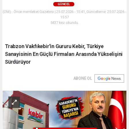
GÜNCEL
(ÖM) - Önce memleket Gazetesi | 25.07.2026 - 15:41, Güncelleme: 25.07.2026 -
15:57
5437 kez okundu.
Trabzon Vakfıkebir'in Gururu Kebir, Türkiye
Sanayisinin En Güçlü Firmaları Arasında Yükselişini
Sürdürüyor
ABONE OL