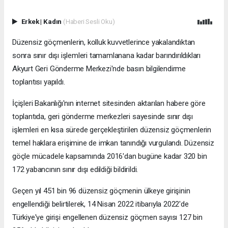
Erkek
|
Kadın
(Haberi Sesli Oku)
Düzensiz göçmenlerin, kolluk kuvvetlerince yakalandıktan
sonra sınır dışı işlemleri tamamlanana kadar barındırıldıkları
Akyurt Geri Gönderme Merkezi'nde basın bilgilendirme
toplantısı yapıldı.
İçişleri Bakanlığı'nın internet sitesinden aktarılan habere göre
toplantıda, geri gönderme merkezleri sayesinde sınır dışı
işlemleri en kısa sürede gerçekleştirilen düzensiz göçmenlerin
temel haklara erişimine de imkan tanındığı vurgulandı. Düzensiz
göçle mücadele kapsamında 2016'dan bugüne kadar 320 bin
172 yabancının sınır dışı edildiği bildirildi.
Geçen yıl 451 bin 96 düzensiz göçmenin ülkeye girişinin
engellendiği belirtilerek, 14 Nisan 2022 itibarıyla 2022'de
Türkiye'ye girişi engellenen düzensiz göçmen sayısı 127 bin