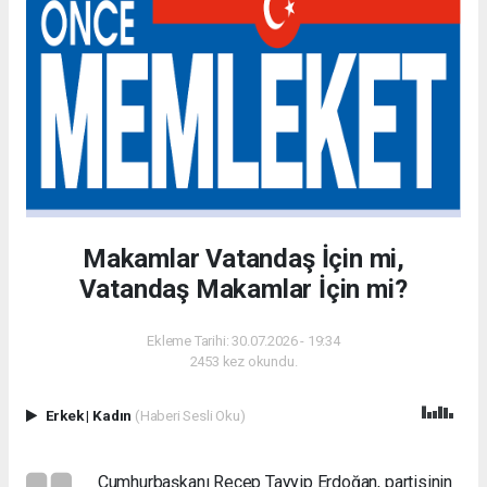
Makamlar Vatandaş İçin mi,
Vatandaş Makamlar İçin mi?
Ekleme Tarihi: 30.07.2026 - 19:34
2453 kez okundu.
Erkek
|
Kadın
(Haberi Sesli Oku)
Cumhurbaşkanı Recep Tayyip Erdoğan, partisinin