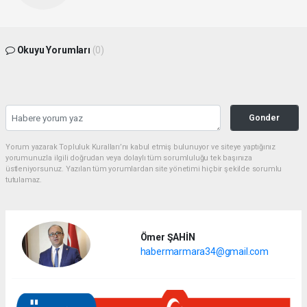
Okuyu Yorumları
(0)
Gonder
Yorum yazarak Topluluk Kuralları’nı kabul etmiş bulunuyor ve siteye yaptığınız
yorumunuzla ilgili doğrudan veya dolaylı tüm sorumluluğu tek başınıza
üstleniyorsunuz. Yazılan tüm yorumlardan site yönetimi hiçbir şekilde sorumlu
tutulamaz.
Ömer ŞAHİN
habermarmara34@gmail.com