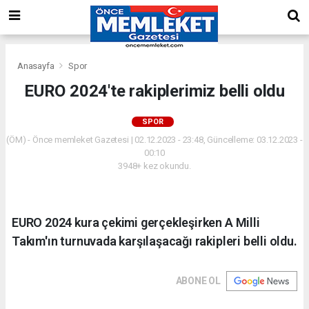
Anasayfa
Spor
EURO 2024'te rakiplerimiz belli oldu
SPOR
(ÖM) - Önce memleket Gazetesi | 02.12.2023 - 23:48, Güncelleme: 03.12.2023 -
00:10
3948+ kez okundu.
EURO 2024 kura çekimi gerçekleşirken A Milli
Takım'ın turnuvada karşılaşacağı rakipleri belli oldu.
ABONE OL