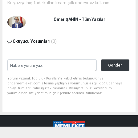
Bu yazıya hiç ifade kullanılmamış ilk ifadeyi siz kullanın.
Ömer ŞAHİN - Tüm Yazıları
Okuyucu Yorumları
(0)
Gönder
Yorum yazarak Topluluk Kuralları’nı kabul etmiş bulunuyor ve
oncememleket.com sitesine yaptığınız yorumunuzla ilgili doğrudan veya
dolaylı tüm sorumluluğu tek başınıza üstleniyorsunuz. Yazılan tüm
yorumlardan site yönetimi hiçbir şekilde sorumlu tutulamaz.
haber paketi
haber scripti
haber yazılımı