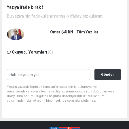
Yazıya ifade bırak !
Bu yazıya hiç ifade kullanılmamış ilk ifadeyi siz kullanın.
Ömer ŞAHİN - Tüm Yazıları
Okuyucu Yorumları
(0)
Gönder
Yorum yazarak Topluluk Kuralları’nı kabul etmiş bulunuyor ve
oncememleket.com sitesine yaptığınız yorumunuzla ilgili doğrudan veya
dolaylı tüm sorumluluğu tek başınıza üstleniyorsunuz. Yazılan tüm
yorumlardan site yönetimi hiçbir şekilde sorumlu tutulamaz.