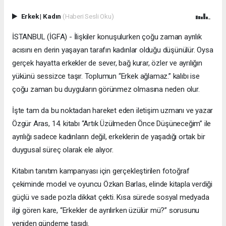
Erkek
|
Kadın
(Haberi Sesli Oku)
İSTANBUL (İGFA) - İlişkiler konuşulurken çoğu zaman ayrılık
acısını en derin yaşayan tarafın kadınlar olduğu düşünülür. Oysa
gerçek hayatta erkekler de sever, bağ kurar, özler ve ayrılığın
yükünü sessizce taşır. Toplumun “Erkek ağlamaz.” kalıbı ise
çoğu zaman bu duyguların görünmez olmasına neden olur.
İşte tam da bu noktadan hareket eden iletişim uzmanı ve yazar
Özgür Aras, 14. kitabı “Artık Üzülmeden Önce Düşüneceğim” ile
ayrılığı sadece kadınların değil, erkeklerin de yaşadığı ortak bir
duygusal süreç olarak ele alıyor.
Kitabın tanıtım kampanyası için gerçekleştirilen fotoğraf
çekiminde model ve oyuncu Özkan Barlas, elinde kitapla verdiği
güçlü ve sade pozla dikkat çekti. Kısa sürede sosyal medyada
ilgi gören kare, “Erkekler de ayrılırken üzülür mü?” sorusunu
yeniden gündeme taşıdı.