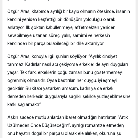
Özgür Aras, kitabında ayrılığı bir kayıp olmanın ötesinde, insanın
kendini yeniden keşfettiği bir dönüşüm yolculuğu olarak
anlatıyor. İlk şoktan kabullenmeye, affetmekten yeniden
sevebilmeye uzanan süreç; yalın, samimi ve herkesin
kendinden bir parça bulabileceği bir dille aktarılıyor.
Özgür Aras, konuyla ilgili şunları söylüyor: “Ayrılık cinsiyet
tanımaz. Kadınlar nasıl acı çekiyorsa erkekler de aynı duyguları
yaşar. Tek fark, erkeklerin çoğu zaman bunu göstermemeyi
öğrenmiş olmasıdır. Oysa bastırılan her duygu, iyileşmeyi
geciktirir. Bu kitabı yazarken amacım, kadın ya da erkek
demeden herkesin duygularıyla sağlıklı şekilde yüzleşebilmesine
katkı sağlamaktı.”
Aşkın sadece mutlu anlardan ibaret olmadığını hatırlatan “Artık
Üzülmeden Önce Düşüneceğim”, ayrılığı romantize etmeden,
onu hayatın doğal bir parçası olarak ele alırken, okuruna şu