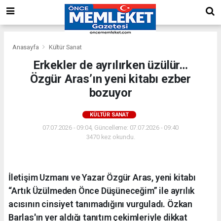
Anasayfa
Kültür Sanat
Erkekler de ayrılırken üzülür…
Özgür Aras’ın yeni kitabı ezber
bozuyor
KÜLTÜR SANAT
07.07.2026 - 09:04, Güncelleme: 07.07.2026 - 09:40
3470 kez okundu.
İletişim Uzmanı ve Yazar Özgür Aras, yeni kitabı
“Artık Üzülmeden Önce Düşüneceğim” ile ayrılık
acısının cinsiyet tanımadığını vurguladı. Özkan
Barlas'ın yer aldığı tanıtım çekimleriyle dikkat