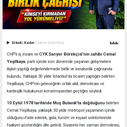
Erkek
|
Kadın
(Haberi Sesli Oku)
CHP'li iş insanı ve
CYK Sarıyer Börekçisi'nin sahibi Cemal
Yeşilkaya
, parti içinde son dönemde yaşanan gelişmelere
ilişkin yaptığı değerlendirmede birlik ve beraberlik çağrısında
bulundu. Yaklaşık 30 yıldır İstanbul'da ticaret yaptığını belirten
Yeşilkaya, CHP'nin geleceğinin ortak akıl, demokrasi ve
kardeşlik hukukunun korunmasından geçtiğini söyledi.
10 Eylül 1978 tarihinde Muş Bulanık'ta doğduğunu
belirten
Cemal Yeşilkaya, yaklaşık 30 yıldır metropol yaşamının içinde
olduğunu ifade ederek, gıda, turizm ve inşaat sektörlerinde
faaliyet gösterdiğini dile getirdi. Siyasete her zaman demokrasi,