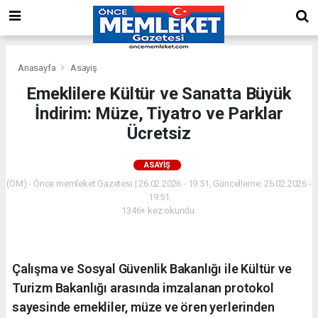
Anasayfa
Asayiş
Emeklilere Kültür ve Sanatta Büyük
İndirim: Müze, Tiyatro ve Parklar
Ücretsiz
ASAYIŞ
(ÖM) - Önce memleket Gazetesi | 26.02.2026 - 19:51, Güncelleme: 26.02.2026 -
19:51
1346+ kez okundu.
Çalışma ve Sosyal Güvenlik Bakanlığı ile Kültür ve
Turizm Bakanlığı arasında imzalanan protokol
sayesinde emekliler, müze ve ören yerlerinden