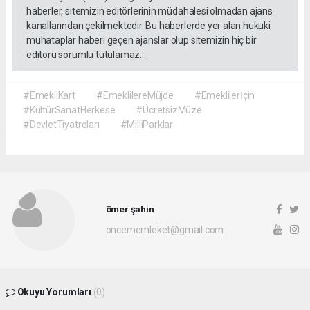
haberler, sitemizin editörlerinin müdahalesi olmadan ajans
kanallarından çekilmektedir. Bu haberlerde yer alan hukuki
muhataplar haberi geçen ajanslar olup sitemizin hiç bir
editörü sorumlu tutulamaz...
#EmekliKart
#EmeklilereMüjde
#Emeklilerİçin
#KültürSanatHerkese
#ÜcretsizMüze
#DevletTiyatroları
#MilliParklar
ömer şahin
oncememleket@gmail.com
Okuyu Yorumları
(0)