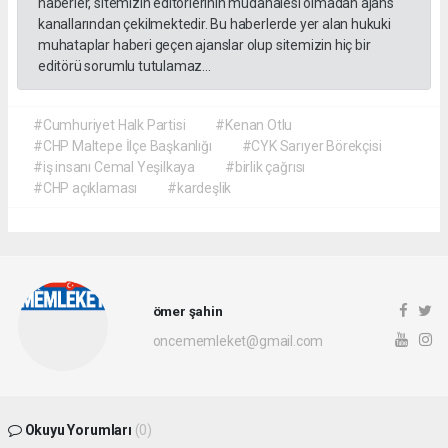
haberler, sitemizin editörlerinin müdahalesi olmadan ajans
kanallarından çekilmektedir. Bu haberlerde yer alan hukuki
muhataplar haberi geçen ajanslar olup sitemizin hiç bir
editörü sorumlu tutulamaz...
#Cumhuriyet Halk Partisi
#Kenan Otlu
#CHP Maltepe İlçe Başkanlığı
#CYK Sarıyer Börekçisi
#iş insanı Cemal Yeşilkaya
#birlik çağrısı
#CHP açıklaması
#kardeşlik
ömer şahin
oncememleket@gmail.com
Okuyu Yorumları
(0)