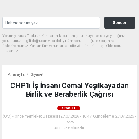
Gonder
Yorum yazarak Topluluk Kuralları’nı kabul etmiş bulunuyor ve siteye yaptığınız
yorumunuzla ilgili doğrudan veya dolaylı tüm sorumluluğu tek başınıza
üstleniyorsunuz. Yazılan tüm yorumlardan site yönetimi hiçbir şekilde sorumlu
tutulamaz.
Anasayfa
Siyaset
CHP'li İş İnsanı Cemal Yeşilkaya'dan
Birlik ve Beraberlik Çağrısı
SIYASET
(ÖM) - Önce memleket Gazetesi | 27.07.2026 - 16:47, Güncelleme: 27.07.2026 -
19:29
4313 kez okundu.