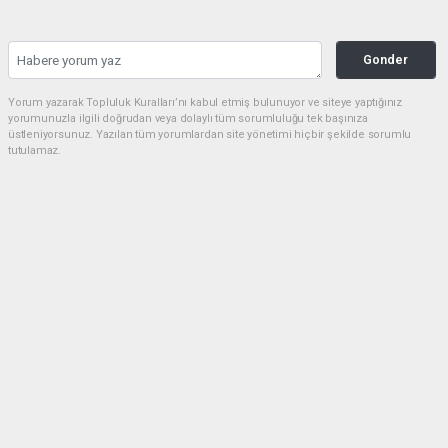
Gonder
Yorum yazarak Topluluk Kuralları’nı kabul etmiş bulunuyor ve siteye yaptığınız
yorumunuzla ilgili doğrudan veya dolaylı tüm sorumluluğu tek başınıza
üstleniyorsunuz. Yazılan tüm yorumlardan site yönetimi hiçbir şekilde sorumlu
tutulamaz.
Ömer ŞAHİN
habermarmara34@gmail.com