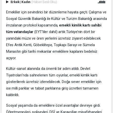
Erkek
|
Kadın
(Haberi Sesli Oku)
Emekliler için sevindirici bir düzenleme hayata geçti. Çalışma ve
Sosyal Güvenlik Bakanlığı ile Kültür ve Turizm Bakanlığı arasında
imzalanan protokol kapsamında,
emekli kimlik kartı sahibi
tüm vatandaşlar
(EYT’liler dahil) artık Türkiye’nin dört bir
yanındaki müze ve ören yerlerini ücretsiz ziyaret edebilecek.
Efes Antik Kenti, Göbeklitepe, Topkapı Sarayı ve Sümela
Manastırı gibi tarihi mekanlar emeklilere kapılarını bedelsiz
açıyor.
Kültür-sanat alanında da önemli bir adım atıldı. Devlet
Tiyatroları’nda sahnelenen tüm oyunlar, emekli kimlik kartı
gösterilerek ücretsiz izlenebilecek. Doğa sever emekliler için
ise milli parklar ve tabiat parklarına giriş ücretleri tamamen
kaldırıldı.
Sosyal yaşamda da emeklilere özel avantajlar devreye girdi.
Öğretmenevleri, polisevleri, DSİ ve Karayolları misafirhaneleri