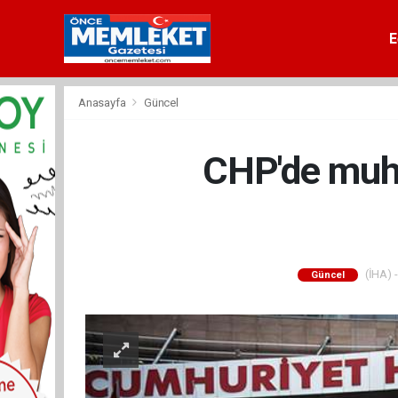
E
Anasayfa
Güncel
CHP'de muhal
(İHA) -
Güncel