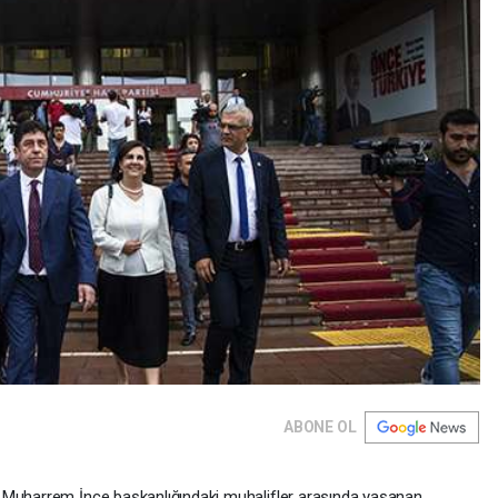
ABONE OL
 Muharrem İnce başkanlığındaki muhalifler arasında yaşanan