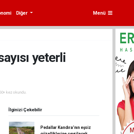
onomi
Diğer
Menü
ayısı yeterli
0+ kez okundu.
İlginizi Çekebilir
Pedallar Kandıra’nın eşsiz
güzelliklerine çevrilecek