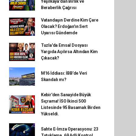
Yeşilkaya'dan Birlik ve
Beraberlik Çağrısı
Vatandaşın Derdine Kim Çare
Olacak? Erdoğan'ın Sert
Uyarısı Gündemde
Tuzla'da Emsal Dosyası
Yargıda Açılırsa Altından Kim
Çıkacak?
M16 İddiası: İBB’de Veri
Skandalı mı?
Kebir'den Sanayide Büyük
Sıçrama! İSO İkinci 500
Listesinde 95 Basamak Birden
Yükseldi.
Sahte E-İmza Operasyonu: 23
Tutuklama, 69 Adli Kontrol