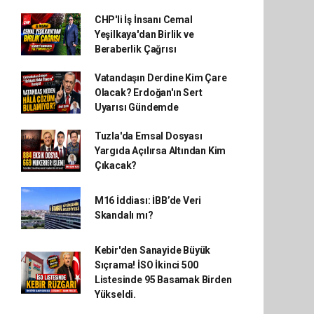
CHP'li İş İnsanı Cemal
Yeşilkaya'dan Birlik ve
Beraberlik Çağrısı
Vatandaşın Derdine Kim Çare
Olacak? Erdoğan'ın Sert
Uyarısı Gündemde
Tuzla'da Emsal Dosyası
Yargıda Açılırsa Altından Kim
Çıkacak?
M16 İddiası: İBB’de Veri
Skandalı mı?
Kebir'den Sanayide Büyük
Sıçrama! İSO İkinci 500
Listesinde 95 Basamak Birden
Yükseldi.