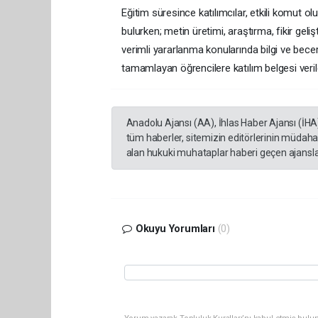
Eğitim süresince katılımcılar, etkili komut o
bulurken; metin üretimi, araştırma, fikir gel
verimli yararlanma konularında bilgi ve becer
tamamlayan öğrencilere katılım belgesi verild
Anadolu Ajansı (AA), İhlas Haber Ajansı (İHA
tüm haberler, sitemizin editörlerinin müdaha
alan hukuki muhataplar haberi geçen ajanslar
Okuyu Yorumları
(0)