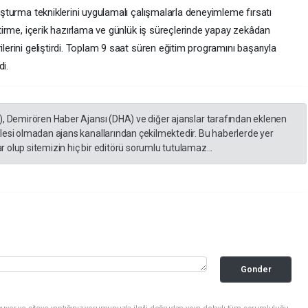
luşturma tekniklerini uygulamalı çalışmalarla deneyimleme fırsatı
iştirme, içerik hazırlama ve günlük iş süreçlerinde yapay zekâdan
ilerini geliştirdi. Toplam 9 saat süren eğitim programını başarıyla
i.
), Demirören Haber Ajansı (DHA) ve diğer ajanslar tarafından eklenen
lesi olmadan ajans kanallarından çekilmektedir. Bu haberlerde yer
 olup sitemizin hiç bir editörü sorumlu tutulamaz...
Gonder