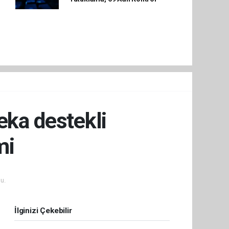
eka destekli
mi
u.
İlginizi Çekebilir