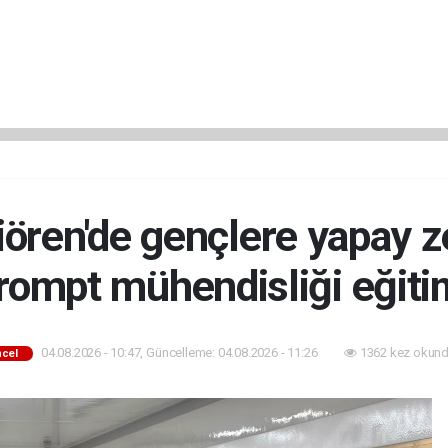
ören'de gençlere yapay z
rompt mühendisliği eğiti
04.08.2026 - 10:47, Güncelleme: 04.08.2026 - 11:26
1362 kez okund
cel