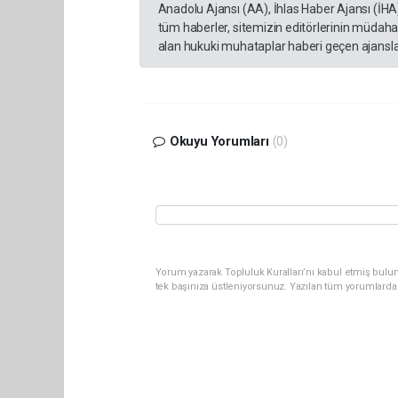
Anadolu Ajansı (AA), İhlas Haber Ajansı (İHA
tüm haberler, sitemizin editörlerinin müdaha
alan hukuki muhataplar haberi geçen ajanslar
Okuyu Yorumları
(0)
Yorum yazarak Topluluk Kuralları’nı kabul etmiş bulun
tek başınıza üstleniyorsunuz. Yazılan tüm yorumlarda