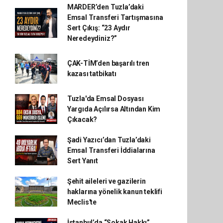
MARDER’den Tuzla’daki
Emsal Transferi Tartışmasına
Sert Çıkış: “23 Aydır
Neredeydiniz?”
ÇAK-TİM’den başarılı tren
kazası tatbikatı
Tuzla'da Emsal Dosyası
Yargıda Açılırsa Altından Kim
Çıkacak?
Şadi Yazıcı’dan Tuzla’daki
Emsal Transferi İddialarına
Sert Yanıt
Şehit aileleri ve gazilerin
haklarına yönelik kanun teklifi
Meclis'te
İstanbul’da “Sokak Hakkı”