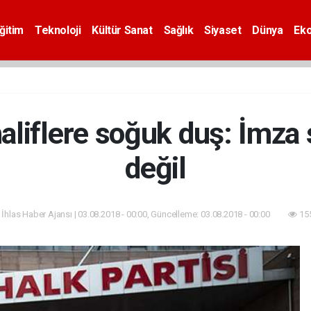
ğitim
Teknoloji
Kültür Sanat
Sağlık
Siyaset
Dünya
Ek
iflere soğuk duş: İmza s
değil
 İhlas Haber Ajansı | 03.08.2018 - 00:00, Güncelleme: 03.08.2018 - 00:00
155