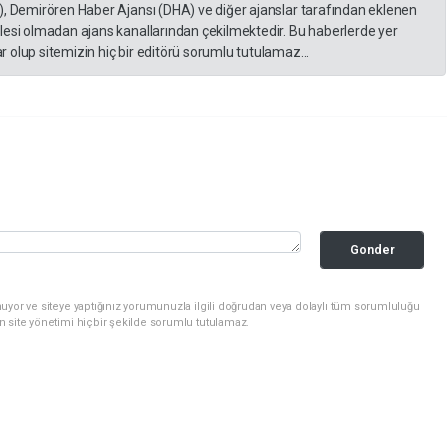
), Demirören Haber Ajansı (DHA) ve diğer ajanslar tarafından eklenen
lesi olmadan ajans kanallarından çekilmektedir. Bu haberlerde yer
 olup sitemizin hiç bir editörü sorumlu tutulamaz...
Gonder
uyor ve siteye yaptığınız yorumunuzla ilgili doğrudan veya dolaylı tüm sorumluluğu
n site yönetimi hiçbir şekilde sorumlu tutulamaz.