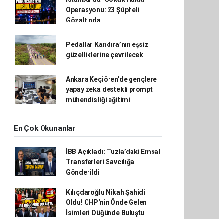
Operasyonu: 23 Şüpheli
Gözaltında
Pedallar Kandıra’nın eşsiz
güzelliklerine çevrilecek
Ankara Keçiören'de gençlere
yapay zeka destekli prompt
mühendisliği eğitimi
En Çok Okunanlar
İBB Açıkladı: Tuzla’daki Emsal
Transferleri Savcılığa
Gönderildi
Kılıçdaroğlu Nikah Şahidi
Oldu! CHP'nin Önde Gelen
İsimleri Düğünde Buluştu