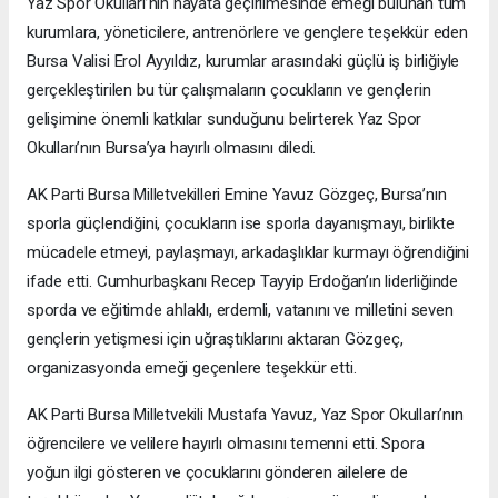
Yaz Spor Okulları’nın hayata geçirilmesinde emeği bulunan tüm
kurumlara, yöneticilere, antrenörlere ve gençlere teşekkür eden
Bursa Valisi Erol Ayyıldız, kurumlar arasındaki güçlü iş birliğiyle
gerçekleştirilen bu tür çalışmaların çocukların ve gençlerin
gelişimine önemli katkılar sunduğunu belirterek Yaz Spor
Okulları’nın Bursa’ya hayırlı olmasını diledi.
AK Parti Bursa Milletvekilleri Emine Yavuz Gözgeç, Bursa’nın
sporla güçlendiğini, çocukların ise sporla dayanışmayı, birlikte
mücadele etmeyi, paylaşmayı, arkadaşlıklar kurmayı öğrendiğini
ifade etti. Cumhurbaşkanı Recep Tayyip Erdoğan’ın liderliğinde
sporda ve eğitimde ahlaklı, erdemli, vatanını ve milletini seven
gençlerin yetişmesi için uğraştıklarını aktaran Gözgeç,
organizasyonda emeği geçenlere teşekkür etti.
AK Parti Bursa Milletvekili Mustafa Yavuz, Yaz Spor Okulları’nın
öğrencilere ve velilere hayırlı olmasını temenni etti. Spora
yoğun ilgi gösteren ve çocuklarını gönderen ailelere de