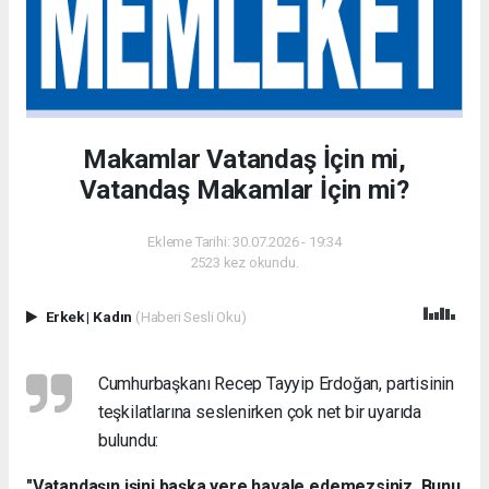
Makamlar Vatandaş İçin mi,
Vatandaş Makamlar İçin mi?
Ekleme Tarihi: 30.07.2026 - 19:34
2523 kez okundu.
Erkek
|
Kadın
(Haberi Sesli Oku)
Cumhurbaşkanı Recep Tayyip Erdoğan, partisinin
teşkilatlarına seslenirken çok net bir uyarıda
bulundu:
"Vatandaşın işini başka yere havale edemezsiniz. Bunu