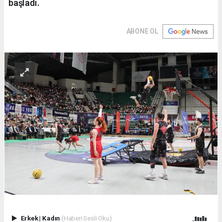
başladı.
ABONE OL
Erkek
|
Kadın
(Haberi Sesli Oku)