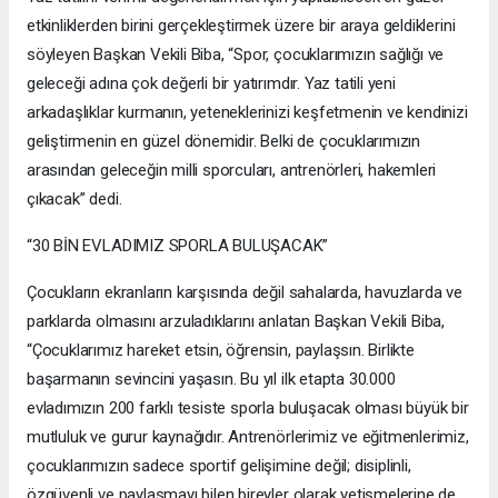
etkinliklerden birini gerçekleştirmek üzere bir araya geldiklerini
söyleyen Başkan Vekili Biba, “Spor, çocuklarımızın sağlığı ve
geleceği adına çok değerli bir yatırımdır. Yaz tatili yeni
arkadaşlıklar kurmanın, yeteneklerinizi keşfetmenin ve kendinizi
geliştirmenin en güzel dönemidir. Belki de çocuklarımızın
arasından geleceğin milli sporcuları, antrenörleri, hakemleri
çıkacak” dedi.
“30 BİN EVLADIMIZ SPORLA BULUŞACAK”
Çocukların ekranların karşısında değil sahalarda, havuzlarda ve
parklarda olmasını arzuladıklarını anlatan Başkan Vekili Biba,
“Çocuklarımız hareket etsin, öğrensin, paylaşsın. Birlikte
başarmanın sevincini yaşasın. Bu yıl ilk etapta 30.000
evladımızın 200 farklı tesiste sporla buluşacak olması büyük bir
mutluluk ve gurur kaynağıdır. Antrenörlerimiz ve eğitmenlerimiz,
çocuklarımızın sadece sportif gelişimine değil; disiplinli,
özgüvenli ve paylaşmayı bilen bireyler olarak yetişmelerine de