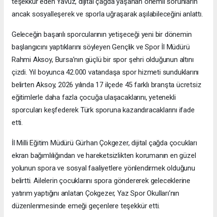
teşekkür eden Yavuz, dijital çağda yaşanan önemli sorunların
ancak sosyalleşerek ve sporla uğraşarak aşılabileceğini anlattı.
Geleceğin başarılı sporcularının yetişeceği yeni bir dönemin
başlangıcını yaptıklarını söyleyen Gençlik ve Spor İl Müdürü
Rahmi Aksoy, Bursa’nın güçlü bir spor şehri olduğunun altını
çizdi. Yıl boyunca 42.000 vatandaşa spor hizmeti sunduklarını
belirten Aksoy, 2026 yılında 17 ilçede 45 farklı branşta ücretsiz
eğitimlerle daha fazla çocuğa ulaşacaklarını, yetenekli
sporcuları keşfederek Türk sporuna kazandıracaklarını ifade
etti.
İl Milli Eğitim Müdürü Gürhan Çokgezer, dijital çağda çocukları
ekran bağımlılığından ve hareketsizlikten korumanın en güzel
yolunun spora ve sosyal faaliyetlere yönlendirmek olduğunu
belirtti. Ailelerin çocuklarını spora göndererek geleceklerine
yatırım yaptığını anlatan Çokgezer, Yaz Spor Okulları’nın
düzenlenmesinde emeği geçenlere teşekkür etti.