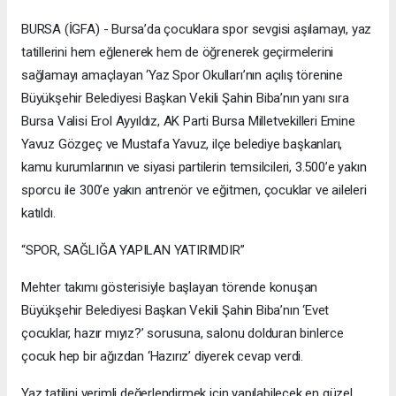
BURSA (İGFA) - Bursa’da çocuklara spor sevgisi aşılamayı, yaz
tatillerini hem eğlenerek hem de öğrenerek geçirmelerini
sağlamayı amaçlayan ‘Yaz Spor Okulları’nın açılış törenine
Büyükşehir Belediyesi Başkan Vekili Şahin Biba’nın yanı sıra
Bursa Valisi Erol Ayyıldız, AK Parti Bursa Milletvekilleri Emine
Yavuz Gözgeç ve Mustafa Yavuz, ilçe belediye başkanları,
kamu kurumlarının ve siyasi partilerin temsilcileri, 3.500’e yakın
sporcu ile 300’e yakın antrenör ve eğitmen, çocuklar ve aileleri
katıldı.
“SPOR, SAĞLIĞA YAPILAN YATIRIMDIR”
Mehter takımı gösterisiyle başlayan törende konuşan
Büyükşehir Belediyesi Başkan Vekili Şahin Biba’nın ‘Evet
çocuklar, hazır mıyız?’ sorusuna, salonu dolduran binlerce
çocuk hep bir ağızdan ‘Hazırız’ diyerek cevap verdi.
Yaz tatilini verimli değerlendirmek için yapılabilecek en güzel