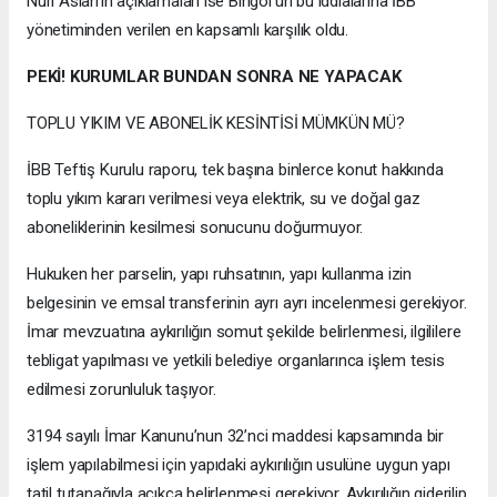
Nuri Aslan’ın açıklamaları ise Bingöl’ün bu iddialarına İBB
yönetiminden verilen en kapsamlı karşılık oldu.
PEKİ! KURUMLAR BUNDAN SONRA NE YAPACAK
TOPLU YIKIM VE ABONELİK KESİNTİSİ MÜMKÜN MÜ?
İBB Teftiş Kurulu raporu, tek başına binlerce konut hakkında
toplu yıkım kararı verilmesi veya elektrik, su ve doğal gaz
aboneliklerinin kesilmesi sonucunu doğurmuyor.
Hukuken her parselin, yapı ruhsatının, yapı kullanma izin
belgesinin ve emsal transferinin ayrı ayrı incelenmesi gerekiyor.
İmar mevzuatına aykırılığın somut şekilde belirlenmesi, ilgililere
tebligat yapılması ve yetkili belediye organlarınca işlem tesis
edilmesi zorunluluk taşıyor.
3194 sayılı İmar Kanunu’nun 32’nci maddesi kapsamında bir
işlem yapılabilmesi için yapıdaki aykırılığın usulüne uygun yapı
tatil tutanağıyla açıkça belirlenmesi gerekiyor. Aykırılığın giderilip