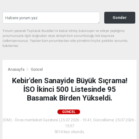
Gonder
Yorum yazarak Topluluk Kuralları’nı kabul etmiş bulunuyor ve siteye yaptığınız
yorumunuzla ilgili doğrudan veya dolaylı tüm sorumluluğu tek başınıza
üstleniyorsunuz. Yazılan tüm yorumlardan site yönetimi hiçbir şekilde sorumlu
tutulamaz.
Anasayfa
Güncel
Kebir'den Sanayide Büyük Sıçrama!
İSO İkinci 500 Listesinde 95
Basamak Birden Yükseldi.
GÜNCEL
(ÖM) - Önce memleket Gazetesi | 25.07.2026 - 15:41, Güncelleme: 25.07.2026 -
15:57
5014 kez okundu.