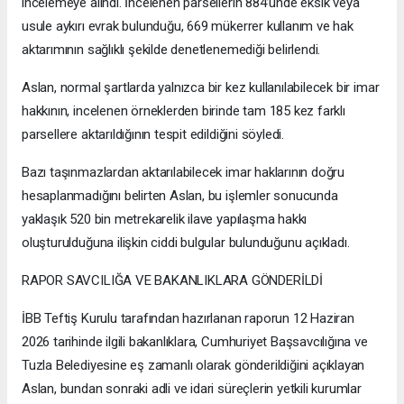
incelemeye alındı. İncelenen parsellerin 884’ünde eksik veya
usule aykırı evrak bulunduğu, 669 mükerrer kullanım ve hak
aktarımının sağlıklı şekilde denetlenemediği belirlendi.
Aslan, normal şartlarda yalnızca bir kez kullanılabilecek bir imar
hakkının, incelenen örneklerden birinde tam 185 kez farklı
parsellere aktarıldığının tespit edildiğini söyledi.
Bazı taşınmazlardan aktarılabilecek imar haklarının doğru
hesaplanmadığını belirten Aslan, bu işlemler sonucunda
yaklaşık 520 bin metrekarelik ilave yapılaşma hakkı
oluşturulduğuna ilişkin ciddi bulgular bulunduğunu açıkladı.
RAPOR SAVCILIĞA VE BAKANLIKLARA GÖNDERİLDİ
İBB Teftiş Kurulu tarafından hazırlanan raporun 12 Haziran
2026 tarihinde ilgili bakanlıklara, Cumhuriyet Başsavcılığına ve
Tuzla Belediyesine eş zamanlı olarak gönderildiğini açıklayan
Aslan, bundan sonraki adli ve idari süreçlerin yetkili kurumlar