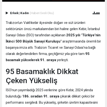
Erkek
|
Kadın
(Haberi Sesli Oku)
Trabzon'un Vakfıkebir ilçesinde doğan ve süt ürünleri
sektörünün öncü markalarından biri haline gelen Kebir, İstanbul
Sanayi Odası (İSO) tarafından açıklanan
2025 yılı "Türkiye'nin
İkinci 500 Büyük Sanayi Kuruluşu"
araştırmasında önemli bir
başarıya imza attı. Trabzon Ticaret ve Sanayi Odası'na bağlı
olarak değerlendirilen firma, geçtiğimiz yıla göre tam
95
basamak yükselerek 91. sıraya
yerleşti.
95 Basamaklık Dikkat
Çeken Yükseliş
İSO'nun yayımladığı 2025 verilerine göre Kebir, 2024 yılında
bulunduğu
186. sıradan 91. sıraya
çıkarak dikkat çekici bir
performans sergiledi. Bu yükseliş, şirketin üretim kapasitesini