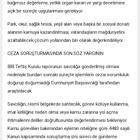
bağımsız değerleme, yetkili organ kararı ve yargı denetimine
açık bir süreçle uygulanması gerekiyor.
Park, okul, sağlık tesisi, yeşil alan veya başka bir sosyal donatı
alanının kamuya kazandırılması, vatandaşların mağduriyetini
azaltabilecek çözüm yollarından biri olarak değerlendiriliyor.
CEZA SORUŞTURMASINDA SON SÖZ YARGININ
İBB Teftiş Kurulu raporunun savcılığa gönderilmiş olması
nedeniyle bundan sonraki süreçte işlemlerin cezai sorumluluk
doğurup doğurmadığı Cumhuriyet Başsavcılığı tarafından
araştırılacak.
Savcılığın; resmî belgelerde sahtecilik, görevi kötüye kullanma,
imar kirliliğine neden olma veya kamu zararına yol açma
ihtimallerini deliller doğrultusunda değerlendirmesi bekleniyor.
Kamu görevlileri bakımından eylemin niteliğine göre 4483 sayılı
Kanun kapsamında soruşturma izni süreci de gündeme