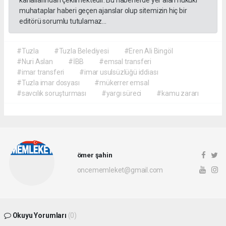
muhataplar haberi geçen ajanslar olup sitemizin hiç bir
editörü sorumlu tutulamaz...
#Tuzla
#Tuzla Belediyesi
#Eren Ali Bingöl
#Nuri Aslan
#İBB
#emsal transferi
#imar transferi
#imar usulsüzlüğü iddiası
#Tuzla imar dosyası
#mükerrer emsal
#savcılık soruşturması
#yargı süreci
#kamu zararı
ömer şahin
oncememleket@gmail.com
Okuyu Yorumları
(0)