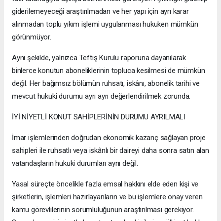
giderilemeyeceği araştırılmadan ve her yapı için ayrı karar
alınmadan toplu yıkım işlemi uygulanması hukuken mümkün
görünmüyor.
Aynı şekilde, yalnızca Teftiş Kurulu raporuna dayanılarak
binlerce konutun aboneliklerinin topluca kesilmesi de mümkün
değil. Her bağımsız bölümün ruhsatı, iskânı, abonelik tarihi ve
mevcut hukuki durumu ayrı ayrı değerlendirilmek zorunda.
İYİ NİYETLİ KONUT SAHİPLERİNİN DURUMU AYRILMALI
İmar işlemlerinden doğrudan ekonomik kazanç sağlayan proje
sahipleri ile ruhsatlı veya iskânlı bir daireyi daha sonra satın alan
vatandaşların hukuki durumları aynı değil.
Yasal süreçte öncelikle fazla emsal hakkını elde eden kişi ve
şirketlerin, işlemleri hazırlayanların ve bu işlemlere onay veren
kamu görevlilerinin sorumluluğunun araştırılması gerekiyor.