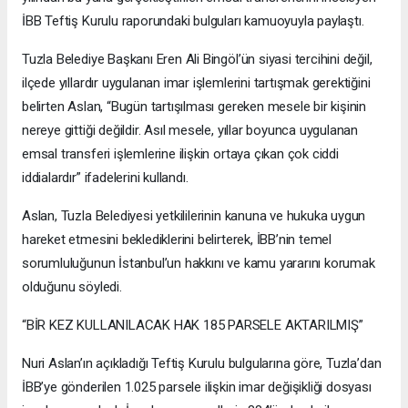
İBB Teftiş Kurulu raporundaki bulguları kamuoyuyla paylaştı.
Tuzla Belediye Başkanı Eren Ali Bingöl’ün siyasi tercihini değil,
ilçede yıllardır uygulanan imar işlemlerini tartışmak gerektiğini
belirten Aslan, “Bugün tartışılması gereken mesele bir kişinin
nereye gittiği değildir. Asıl mesele, yıllar boyunca uygulanan
emsal transferi işlemlerine ilişkin ortaya çıkan çok ciddi
iddialardır” ifadelerini kullandı.
Aslan, Tuzla Belediyesi yetkililerinin kanuna ve hukuka uygun
hareket etmesini beklediklerini belirterek, İBB’nin temel
sorumluluğunun İstanbul’un hakkını ve kamu yararını korumak
olduğunu söyledi.
“BİR KEZ KULLANILACAK HAK 185 PARSELE AKTARILMIŞ”
Nuri Aslan’ın açıkladığı Teftiş Kurulu bulgularına göre, Tuzla’dan
İBB’ye gönderilen 1.025 parsele ilişkin imar değişikliği dosyası