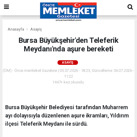
Anasayfa
Asayiş
Bursa Büyükşehir'den Teleferik
Meydanı'nda aşure bereketi
ASAYIŞ
(ÖM) - Önce memleket Gazetesi | 05.07.2026 - 18:23, Güncelleme: 06.07.2026 -
11:22
1447+ kez okundu.
Bursa Büyükşehir Belediyesi tarafından Muharrem
ayı dolayısıyla düzenlenen aşure ikramları, Yıldırım
ilçesi Teleferik Meydanı ile sürdü.