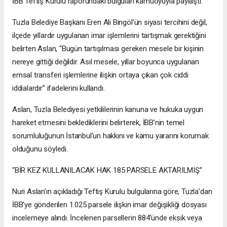
İBB Teftiş Kurulu raporundaki bulguları kamuoyuyla paylaştı.
Tuzla Belediye Başkanı Eren Ali Bingöl’ün siyasi tercihini değil,
ilçede yıllardır uygulanan imar işlemlerini tartışmak gerektiğini
belirten Aslan, “Bugün tartışılması gereken mesele bir kişinin
nereye gittiği değildir. Asıl mesele, yıllar boyunca uygulanan
emsal transferi işlemlerine ilişkin ortaya çıkan çok ciddi
iddialardır” ifadelerini kullandı.
Aslan, Tuzla Belediyesi yetkililerinin kanuna ve hukuka uygun
hareket etmesini beklediklerini belirterek, İBB’nin temel
sorumluluğunun İstanbul’un hakkını ve kamu yararını korumak
olduğunu söyledi.
“BİR KEZ KULLANILACAK HAK 185 PARSELE AKTARILMIŞ”
Nuri Aslan’ın açıkladığı Teftiş Kurulu bulgularına göre, Tuzla’dan
İBB’ye gönderilen 1.025 parsele ilişkin imar değişikliği dosyası
incelemeye alındı. İncelenen parsellerin 884’ünde eksik veya