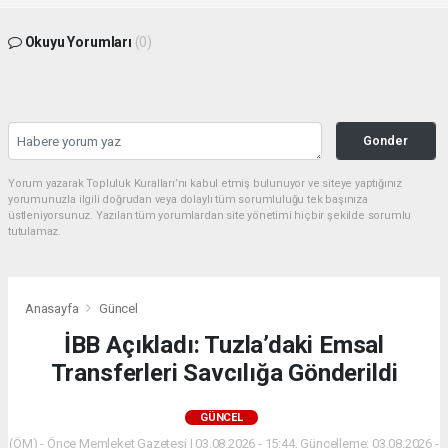
Okuyu Yorumları
(0)
Gonder
Yorum yazarak Topluluk Kuralları’nı kabul etmiş bulunuyor ve siteye yaptığınız
yorumunuzla ilgili doğrudan veya dolaylı tüm sorumluluğu tek başınıza
üstleniyorsunuz. Yazılan tüm yorumlardan site yönetimi hiçbir şekilde sorumlu
tutulamaz.
Anasayfa
Güncel
İBB Açıkladı: Tuzla’daki Emsal
Transferleri Savcılığa Gönderildi
GÜNCEL
(ÖM) - Önce Memleket Gazetesi | 03.08.2026 - 15:44, Güncelleme: 03.08.2026 -