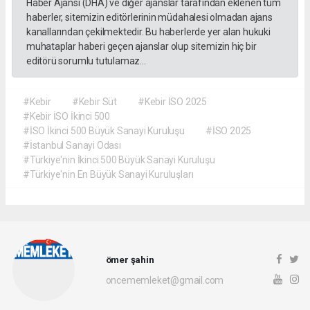
Haber Ajansı (DHA) ve diğer ajanslar tarafından eklenen tüm
haberler, sitemizin editörlerinin müdahalesi olmadan ajans
kanallarından çekilmektedir. Bu haberlerde yer alan hukuki
muhataplar haberi geçen ajanslar olup sitemizin hiç bir
editörü sorumlu tutulamaz...
#Kebir
#Kebir Süt
#Kebir İSO 2025
#Kebir İSO İkinci 500
#İSO İkinci 500 Büyük Sanayi Kuruluşu
#İSO 2025
#İstanbul Sanayi Odası
#Türkiye'nin İkinci 500 Büyük Sanayi Kuruluşu
#Türkiye'nin En Büyük Sanayi Kuruluşları
ömer şahin
oncememleket@gmail.com