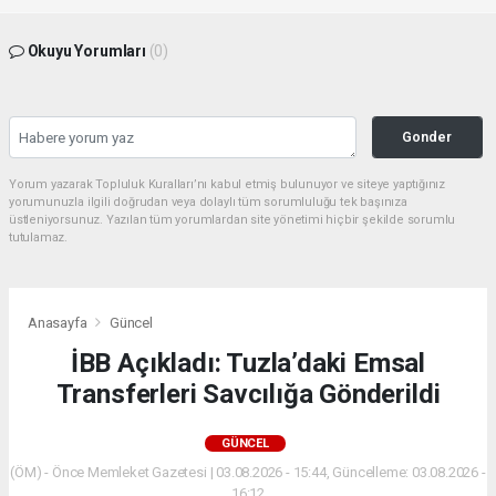
Okuyu Yorumları
(0)
Gonder
Yorum yazarak Topluluk Kuralları’nı kabul etmiş bulunuyor ve siteye yaptığınız
yorumunuzla ilgili doğrudan veya dolaylı tüm sorumluluğu tek başınıza
üstleniyorsunuz. Yazılan tüm yorumlardan site yönetimi hiçbir şekilde sorumlu
tutulamaz.
Anasayfa
Güncel
İBB Açıkladı: Tuzla’daki Emsal
Transferleri Savcılığa Gönderildi
GÜNCEL
(ÖM) - Önce Memleket Gazetesi | 03.08.2026 - 15:44, Güncelleme: 03.08.2026 -
16:12