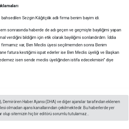
ıklamaları
bahsedilen Sezgin Kâğıtçılık adlı firma benim bayim idi.
mem sonrasında haberde de adı geçen ve geçmişte bayiliğimi yapan
al verdiğini bildiğim için etik olarak bayiliğimi sonlandırdım. İddia
ne firmamız var, Ben Meclis üyesi seçilmemden sonra Benim
tane fatura kestiğimi ispat ederler ise Ben Meclis üyeliği ve Başkan
t edemez isen sende meclis üyeliğinden istifa edecekmisin” diye
), Demirören Haber Ajansı (DHA) ve diğer ajanslar tarafından eklenen
lesi olmadan ajans kanallarından çekilmektedir. Bu haberlerde yer
 olup sitemizin hiç bir editörü sorumlu tutulamaz...