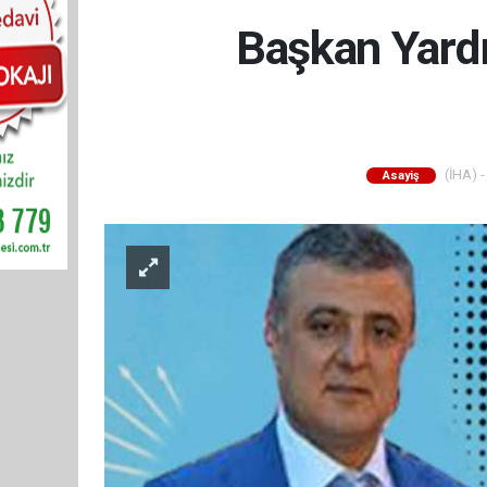
Başkan Yardı
(İHA) -
Asayiş