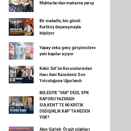
Muhtarlardan makarna yarışı
Bir mahalle, bin gönül:
Kurtköy dayanışmayla
büyüyor
Yapay zeka genç girişimcilere
yeni kapılar açıyor
Kebir Süt’ün Kurucularından
Hacı Avni Karadeniz Son
Yolculuğuna Uğurlandı
BELEDİYE “VAR” DEDİ, SPK
RAPORU YAZMADI:
SULKENT’TE İKİ KRİTİK
DEĞİŞİKLİK KAP’TA NEDEN
YOK?
Akın Gürlek: Örgüt silahları