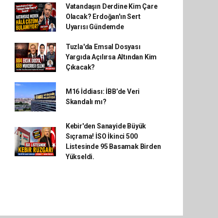
Vatandaşın Derdine Kim Çare
Olacak? Erdoğan'ın Sert
Uyarısı Gündemde
Tuzla'da Emsal Dosyası
Yargıda Açılırsa Altından Kim
Çıkacak?
M16 İddiası: İBB’de Veri
Skandalı mı?
Kebir'den Sanayide Büyük
Sıçrama! İSO İkinci 500
Listesinde 95 Basamak Birden
Yükseldi.