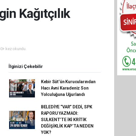
in Kağıtçılık
0+ kez okundu.
İlginizi Çekebilir
Kebir Süt’ün Kurucularından
Hacı Avni Karadeniz Son
Yolculuğuna Uğurlandı
BELEDİYE “VAR” DEDİ, SPK
RAPORU YAZMADI:
SULKENT’TE İKİ KRİTİK
DEĞİŞİKLİK KAP’TA NEDEN
YOK?