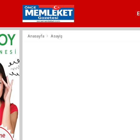
E
Anasayfa
Asayiş