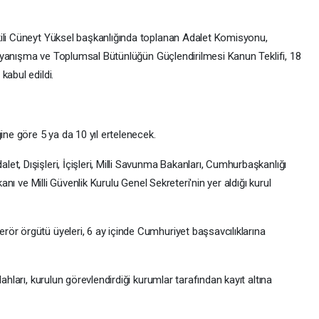
kili Cüneyt Yüksel başkanlığında toplanan Adalet Komisyonu,
i Dayanışma ve Toplumsal Bütünlüğün Güçlendirilmesi Kanun Teklifi, 18
kabul edildi.
ine göre 5 ya da 10 yıl ertelenecek.
t, Dışişleri, İçişleri, Milli Savunma Bakanları, Cumhurbaşkanlığı
kanı ve Milli Güvenlik Kurulu Genel Sekreteri'nin yer aldığı kurul
ör örgütü üyeleri, 6 ay içinde Cumhuriyet başsavcılıklarına
ahları, kurulun görevlendirdiği kurumlar tarafından kayıt altına