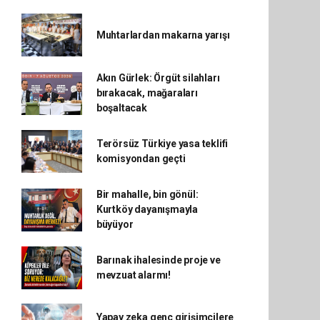
Muhtarlardan makarna yarışı
Akın Gürlek: Örgüt silahları
bırakacak, mağaraları
boşaltacak
Terörsüz Türkiye yasa teklifi
komisyondan geçti
Bir mahalle, bin gönül:
Kurtköy dayanışmayla
büyüyor
Barınak ihalesinde proje ve
mevzuat alarmı!
Yapay zeka genç girişimcilere