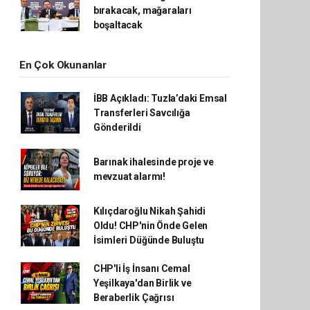
bırakacak, mağaraları
boşaltacak
En Çok Okunanlar
İBB Açıkladı: Tuzla’daki Emsal
Transferleri Savcılığa
Gönderildi
Barınak ihalesinde proje ve
mevzuat alarmı!
Kılıçdaroğlu Nikah Şahidi
Oldu! CHP'nin Önde Gelen
İsimleri Düğünde Buluştu
CHP'li İş İnsanı Cemal
Yeşilkaya'dan Birlik ve
Beraberlik Çağrısı