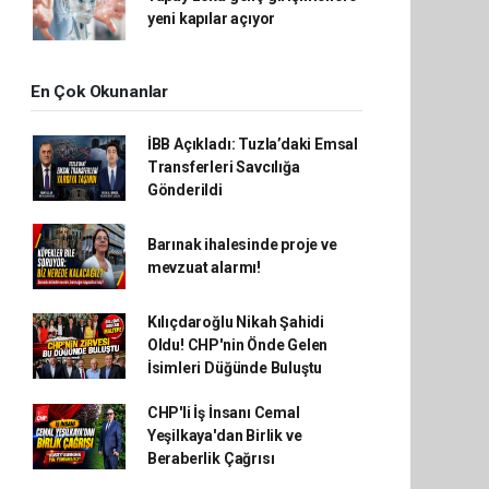
yeni kapılar açıyor
En Çok Okunanlar
İBB Açıkladı: Tuzla’daki Emsal
Transferleri Savcılığa
Gönderildi
Barınak ihalesinde proje ve
mevzuat alarmı!
Kılıçdaroğlu Nikah Şahidi
Oldu! CHP'nin Önde Gelen
İsimleri Düğünde Buluştu
CHP'li İş İnsanı Cemal
Yeşilkaya'dan Birlik ve
Beraberlik Çağrısı