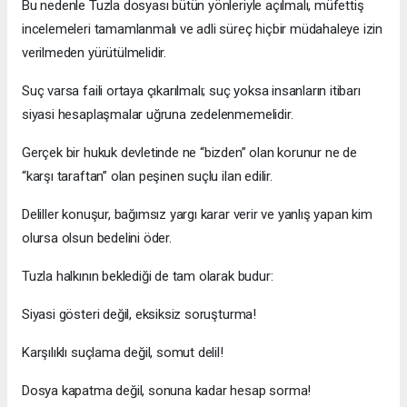
Bu nedenle Tuzla dosyası bütün yönleriyle açılmalı, müfettiş
incelemeleri tamamlanmalı ve adli süreç hiçbir müdahaleye izin
verilmeden yürütülmelidir.
Suç varsa faili ortaya çıkarılmalı; suç yoksa insanların itibarı
siyasi hesaplaşmalar uğruna zedelenmemelidir.
Gerçek bir hukuk devletinde ne “bizden” olan korunur ne de
“karşı taraftan” olan peşinen suçlu ilan edilir.
Deliller konuşur, bağımsız yargı karar verir ve yanlış yapan kim
olursa olsun bedelini öder.
Tuzla halkının beklediği de tam olarak budur:
Siyasi gösteri değil, eksiksiz soruşturma!
Karşılıklı suçlama değil, somut delil!
Dosya kapatma değil, sonuna kadar hesap sorma!