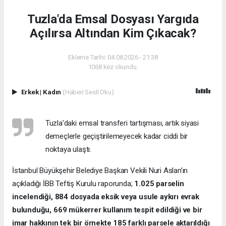
Tuzla'da Emsal Dosyası Yargıda
Açılırsa Altından Kim Çıkacak?
Ekleme Tarihi: 04.08.2026 - 21:38
1068 kez okundu.
Erkek
|
Kadın
(Haberi Sesli Oku)
Tuzla’daki emsal transferi tartışması, artık siyasi
demeçlerle geçiştirilemeyecek kadar ciddi bir
noktaya ulaştı.
İstanbul Büyükşehir Belediye Başkan Vekili Nuri Aslan’ın
açıkladığı İBB Teftiş Kurulu raporunda;
1.025 parselin
incelendiği, 884 dosyada eksik veya usule aykırı evrak
bulunduğu, 669 mükerrer kullanım tespit edildiği ve bir
imar hakkının tek bir örnekte 185 farklı parsele aktarıldığı