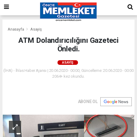
Anasayfa
Asayiş
ATM Dolandırıcılığını Gazeteci
Önledi.
ASAYIŞ
(İHA) - İhlas Haber Ajansı | 20.06.2020 - 00:00, Güncelleme: 20.06.2020 - 00:00
2064+ kez okundu.
ABONE OL