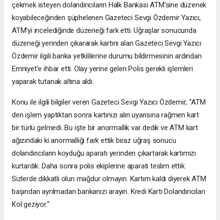
çekmek isteyen dolandırıcıların Halk Bankası ATM’sine düzenek
koyabileceğinden şüphelenen Gazeteci Sevgi Özdemir Yazıcı,
ATM’yi incelediğinde düzeneği fark etti. Uğraşlar sonucunda
düzeneği yerinden çıkararak kartını alan Gazeteci Sevgi Yazıcı
Özdemir ilgili banka yetkililerine durumu bildirmesinin ardından
Emniyet’e ihbar etti. Olay yerine gelen Polis gerekli işlemleri
yaparak tutanak altına aldı.
Konu ile ilgili bilgiler veren Gazeteci Sevgi Yazıcı Özdemir; “ATM
den işlem yaptıktan sonra kartınızı alın uyarısına rağmen kart
bir türlü gelmedi. Bu işte bir anormallik var dedik ve ATM kart
ağızındaki ki anormalliği fark ettik biraz uğraş sonucu
dolandırıcıların koyduğu aparatı yerinden çıkartarak kartımızı
kurtardık. Daha sonra polis ekiplerine aparatı teslim ettik.
Sizlerde dikkatli olun mağdur olmayın. Kartım kaldı diyerek ATM
başından ayrılmadan bankanızı arayın. Kredi Kartı Dolandırıcıları
Kol geziyor.”