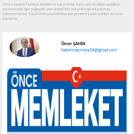
Yorum yazarak Topluluk Kuralları’nı kabul etmiş bulunuyor ve siteye yaptığınız
yorumunuzla ilgili doğrudan veya dolaylı tüm sorumluluğu tek başınıza
üstleniyorsunuz. Yazılan tüm yorumlardan site yönetimi hiçbir şekilde sorumlu
tutulamaz.
Ömer ŞAHİN
habermarmara34@gmail.com