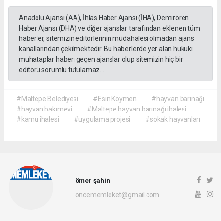
Anadolu Ajansı (AA), İhlas Haber Ajansı (İHA), Demirören
Haber Ajansı (DHA) ve diğer ajanslar tarafından eklenen tüm
haberler, sitemizin editörlerinin müdahalesi olmadan ajans
kanallarından çekilmektedir. Bu haberlerde yer alan hukuki
muhataplar haberi geçen ajanslar olup sitemizin hiç bir
editörü sorumlu tutulamaz...
#Maltepe Belediyesi
#Esin Köymen
#hayvan barınağı
#hayvan bakımevi
#Maltepe hayvan barınağı ihalesi
#kamu ihalesi
#uygulama projesi
#sokak hayvanları
ömer şahin
oncememleket@gmail.com