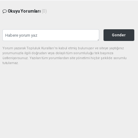
Okuyu Yorumları
(0)
Gonder
Yorum yazarak Topluluk Kuralları’nı kabul etmiş bulunuyor ve siteye yaptığınız
yorumunuzla ilgili doğrudan veya dolaylı tüm sorumluluğu tek başınıza
üstleniyorsunuz. Yazılan tüm yorumlardan site yönetimi hiçbir şekilde sorumlu
tutulamaz.
Anasayfa
Güncel
İBB Açıkladı: Tuzla’daki Emsal
Transferleri Savcılığa Gönderildi
GÜNCEL
(ÖM) - Önce Memleket Gazetesi | 03.08.2026 - 15:44, Güncelleme: 03.08.2026 -
16:12