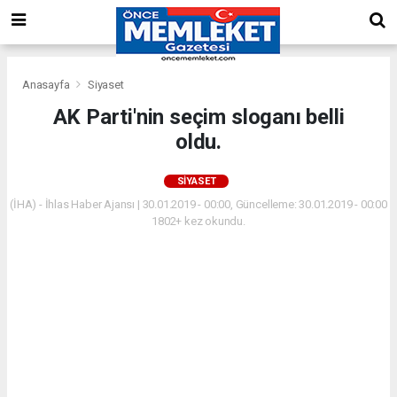
Anasayfa
Siyaset
AK Parti'nin seçim sloganı belli
oldu.
SIYASET
(İHA) - İhlas Haber Ajansı | 30.01.2019 - 00:00, Güncelleme: 30.01.2019 - 00:00
1802+ kez okundu.