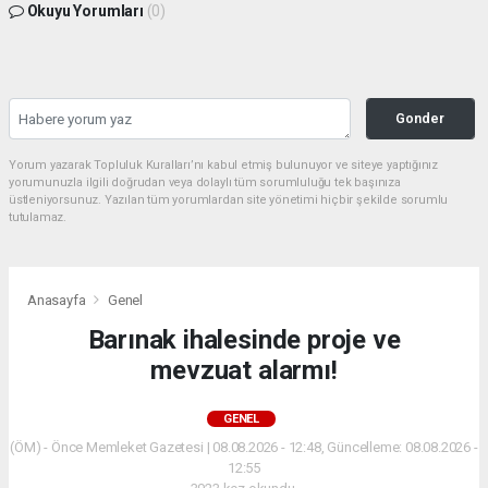
Okuyu Yorumları
(0)
Gonder
Yorum yazarak Topluluk Kuralları’nı kabul etmiş bulunuyor ve siteye yaptığınız
yorumunuzla ilgili doğrudan veya dolaylı tüm sorumluluğu tek başınıza
üstleniyorsunuz. Yazılan tüm yorumlardan site yönetimi hiçbir şekilde sorumlu
tutulamaz.
Anasayfa
Genel
Barınak ihalesinde proje ve
mevzuat alarmı!
GENEL
(ÖM) - Önce Memleket Gazetesi | 08.08.2026 - 12:48, Güncelleme: 08.08.2026 -
12:55