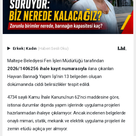
Erkek
|
Kadın
(Haberi Sesli Oku)
Maltepe Belediyesi Fen İşleri Müdürlüğü tarafından
2026/1406256 ihale kayıt numarasıyla
ilana çıkarılan
Hayvan Barınağı Yapım İşi’nin 13 belgeden oluşan
dokümanında ciddi belirsizlikler tespit edildi.
4734 sayılı Kamu İhale Kanunu’nun 62’nci maddesine göre,
istisnai durumlar dışında yapım işlerinde uygulama projeleri
hazırlanmadan ihaleye çıkılamıyor. Ancak incelenen belgelerde
onaylı mimari, statik, mekanik ve elektrik uygulama projeleri ile
zemin etüdü açıkça yer almıyor.