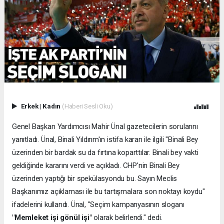
Erkek
|
Kadın
(Haberi Sesli Oku)
Genel Başkan Yardımcısı Mahir Ünal gazetecilerin sorularını
yanıtladı. Ünal, Binali Yıldırım'ın istifa kararı ile ilgili "Binali Bey
üzerinden bir bardak su da fırtına koparttılar. Binali bey vakti
geldiğinde kararını verdi ve açıkladı. CHP'nin Binali Bey
üzerinden yaptığı bir spekülasyondu bu. Sayın Meclis
Başkanımız açıklaması ile bu tartışmalara son noktayı koydu"
ifadelerini kullandı. Ünal, "Seçim kampanyasının sloganı
"Memleket işi gönül işi"
olarak belirlendi." dedi.