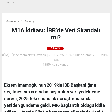
tutulamaz.
Anasayfa
Asayiş
M16 İddiası: İBB’de Veri Skandalı
mı?
ASAYIŞ
(ÖM) - Önce memleket Gazetesi | 25.10.2025 - 16:57, Güncelleme: 25.10.2025 -
16:57
1385+ kez okundu.
Ekrem İmamoğlu’nun 2019’da İBB Başkanlığına
seçilmesinin ardından başlatılan veri yedekleme
süreci, 2025’teki casusluk soruşturmasında
yeniden gündeme geldi. MI6 bağlantılı olduğu iddia