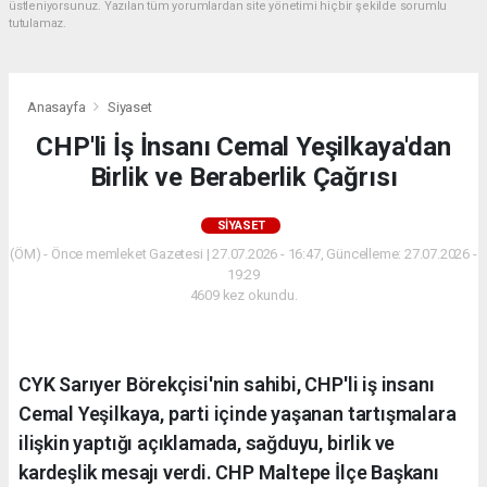
üstleniyorsunuz. Yazılan tüm yorumlardan site yönetimi hiçbir şekilde sorumlu
tutulamaz.
Anasayfa
Siyaset
CHP'li İş İnsanı Cemal Yeşilkaya'dan
Birlik ve Beraberlik Çağrısı
SIYASET
(ÖM) - Önce memleket Gazetesi | 27.07.2026 - 16:47, Güncelleme: 27.07.2026 -
19:29
4609 kez okundu.
CYK Sarıyer Börekçisi'nin sahibi, CHP'li iş insanı
Cemal Yeşilkaya, parti içinde yaşanan tartışmalara
ilişkin yaptığı açıklamada, sağduyu, birlik ve
kardeşlik mesajı verdi. CHP Maltepe İlçe Başkanı