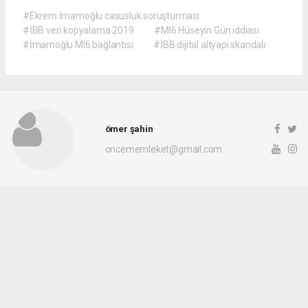
#Ekrem İmamoğlu casusluk soruşturması
#İBB veri kopyalama 2019
#MI6 Hüseyin Gün iddiası
#İmamoğlu MI6 bağlantısı
#İBB dijital altyapı skandalı
ömer şahin
oncememleket@gmail.com
Okuyu Yorumları
(0)
Gonder
Yorum yazarak Topluluk Kuralları’nı kabul etmiş bulunuyor ve siteye yaptığınız
yorumunuzla ilgili doğrudan veya dolaylı tüm sorumluluğu tek başınıza