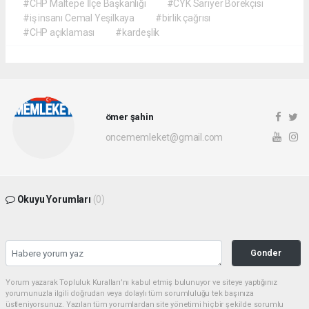
#CHP Maltepe İlçe Başkanlığı
#CYK Sarıyer Börekçisi
#iş insanı Cemal Yeşilkaya
#birlik çağrısı
#CHP açıklaması
#kardeşlik
ömer şahin
oncememleket@gmail.com
Okuyu Yorumları
(0)
Gonder
Yorum yazarak Topluluk Kuralları’nı kabul etmiş bulunuyor ve siteye yaptığınız
yorumunuzla ilgili doğrudan veya dolaylı tüm sorumluluğu tek başınıza
üstleniyorsunuz. Yazılan tüm yorumlardan site yönetimi hiçbir şekilde sorumlu