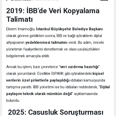
2019: İBB’de Veri Kopyalama
Talimatı
Ekrem İmamoğlu,
İstanbul Büyükşehir Belediye Başkanı
olarak göreve geldikten sonra, İBB ve bağlı iştiraklerin dijital
altyapısının
yedeklenmesi talimatını
verdi. Bu adım, önceki
yönetimin faaliyetlerini denetlemek ve olası usulsüzlükleri
belgelemek amacıyla atıldı.
Ancak bu işlem, bazı çevrelerce “
veri sızdırma hazırlığı
”
olarak yorumlandı. Özellikle İSPARK gibi iştiraklerdeki
kişisel
verilerin özel şirketlerle paylaşıldığı
iddiaları kamuoyunda
tartışma yarattı. İBB yönetimi ise bu iddiaları reddederek, “
Dijital
paylaşım teknik olarak mümkün değil
” açıklamasında
bulundu.
2025: Casusluk Soruşturması