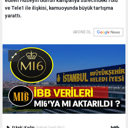
edilen Hüseyin Gün’ün kampanya sürecindeki rolü
ve Tele1 ile ilişkisi, kamuoyunda büyük tartışma
yarattı.
ABONE OL
Erkek
|
Kadın
(Haberi Sesli Oku)