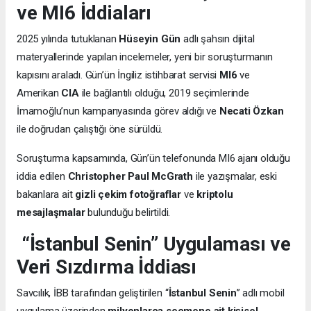
ve MI6 İddiaları
2025 yılında tutuklanan
Hüseyin Gün
adlı şahsın dijital
materyallerinde yapılan incelemeler, yeni bir soruşturmanın
kapısını araladı. Gün’ün İngiliz istihbarat servisi
MI6
ve
Amerikan
CIA
ile bağlantılı olduğu, 2019 seçimlerinde
İmamoğlu’nun kampanyasında görev aldığı ve
Necati Özkan
ile doğrudan çalıştığı öne sürüldü.
Soruşturma kapsamında, Gün’ün telefonunda MI6 ajanı olduğu
iddia edilen
Christopher Paul McGrath
ile yazışmalar, eski
bakanlara ait
gizli çekim fotoğraflar
ve
kriptolu
mesajlaşmalar
bulunduğu belirtildi.
“İstanbul Senin” Uygulaması ve
Veri Sızdırma İddiası
Savcılık, İBB tarafından geliştirilen “
İstanbul Senin
” adlı mobil
uygulama üzerinden
milyonlarca seçmene ait kişisel