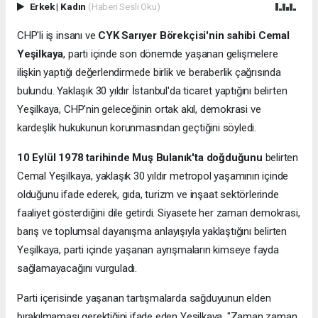
Erkek
|
Kadın
(Haberi Sesli Oku)
CHP'li iş insanı ve
CYK Sarıyer Börekçisi'nin sahibi Cemal
Yeşilkaya
, parti içinde son dönemde yaşanan gelişmelere
ilişkin yaptığı değerlendirmede birlik ve beraberlik çağrısında
bulundu. Yaklaşık 30 yıldır İstanbul'da ticaret yaptığını belirten
Yeşilkaya, CHP'nin geleceğinin ortak akıl, demokrasi ve
kardeşlik hukukunun korunmasından geçtiğini söyledi.
10 Eylül 1978 tarihinde Muş Bulanık'ta doğduğunu
belirten
Cemal Yeşilkaya, yaklaşık 30 yıldır metropol yaşamının içinde
olduğunu ifade ederek, gıda, turizm ve inşaat sektörlerinde
faaliyet gösterdiğini dile getirdi. Siyasete her zaman demokrasi,
barış ve toplumsal dayanışma anlayışıyla yaklaştığını belirten
Yeşilkaya, parti içinde yaşanan ayrışmaların kimseye fayda
sağlamayacağını vurguladı.
Parti içerisinde yaşanan tartışmalarda sağduyunun elden
bırakılmaması gerektiğini ifade eden Yeşilkaya, "Zaman zaman