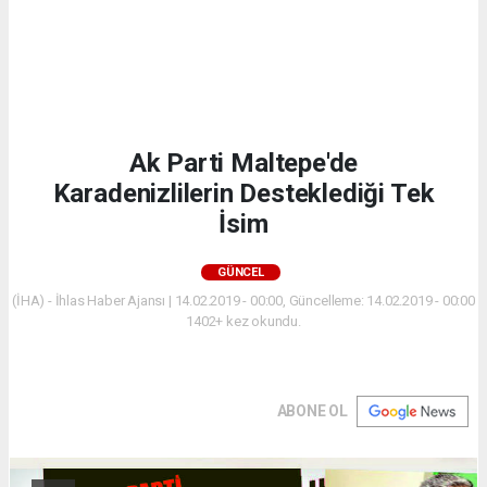
Ak Parti Maltepe'de
Karadenizlilerin Desteklediği Tek
İsim
GÜNCEL
(İHA) - İhlas Haber Ajansı | 14.02.2019 - 00:00, Güncelleme: 14.02.2019 - 00:00
1402+ kez okundu.
ABONE OL