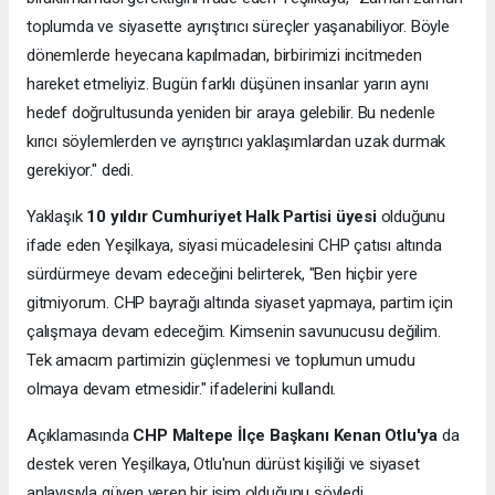
toplumda ve siyasette ayrıştırıcı süreçler yaşanabiliyor. Böyle
dönemlerde heyecana kapılmadan, birbirimizi incitmeden
hareket etmeliyiz. Bugün farklı düşünen insanlar yarın aynı
hedef doğrultusunda yeniden bir araya gelebilir. Bu nedenle
kırıcı söylemlerden ve ayrıştırıcı yaklaşımlardan uzak durmak
gerekiyor." dedi.
Yaklaşık
10 yıldır Cumhuriyet Halk Partisi üyesi
olduğunu
ifade eden Yeşilkaya, siyasi mücadelesini CHP çatısı altında
sürdürmeye devam edeceğini belirterek, "Ben hiçbir yere
gitmiyorum. CHP bayrağı altında siyaset yapmaya, partim için
çalışmaya devam edeceğim. Kimsenin savunucusu değilim.
Tek amacım partimizin güçlenmesi ve toplumun umudu
olmaya devam etmesidir." ifadelerini kullandı.
Açıklamasında
CHP Maltepe İlçe Başkanı Kenan Otlu'ya
da
destek veren Yeşilkaya, Otlu'nun dürüst kişiliği ve siyaset
anlayışıyla güven veren bir isim olduğunu söyledi.